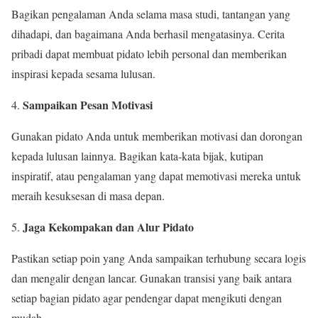
Bagikan pengalaman Anda selama masa studi, tantangan yang
dihadapi, dan bagaimana Anda berhasil mengatasinya. Cerita
pribadi dapat membuat pidato lebih personal dan memberikan
inspirasi kepada sesama lulusan.
Sampaikan Pesan Motivasi
Gunakan pidato Anda untuk memberikan motivasi dan dorongan
kepada lulusan lainnya. Bagikan kata-kata bijak, kutipan
inspiratif, atau pengalaman yang dapat memotivasi mereka untuk
meraih kesuksesan di masa depan.
Jaga Kekompakan dan Alur Pidato
Pastikan setiap poin yang Anda sampaikan terhubung secara logis
dan mengalir dengan lancar. Gunakan transisi yang baik antara
setiap bagian pidato agar pendengar dapat mengikuti dengan
mudah.