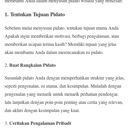
membantu Anda dalam menyusun pidato wisuda yang berkesan:
1. Tentukan Tujuan Pidato
Sebelum mulai menyusun pidato, tentukan tujuan utama Anda.
Apakah ingin memberikan motivasi, berbagi pengalaman, atau
memberikan ucapan terima kasih? Memiliki tujuan yang jelas
akan membantu Anda dalam merencanakan isi pidato.
Buat Rangkaian Pidato
Susunlah pidato Anda dengan memperhatikan struktur yang jelas,
seperti pengenalan, isi utama, dan kesimpulan. Mulailah dengan
pengenalan yang menarik untuk menarik perhatian pendengar,
lalu lanjutkan dengan poin-poin penting atau cerita yang relevan,
dan akhiri dengan kesimpulan yang kuat.
Ceritakan Pengalaman Pribadi