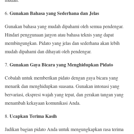
Gunakan Bahasa yang Sederhana dan Jelas
Gunakan bahasa yang mudah dipahami oleh semua pendengar.
Hindari penggunaan jargon atau bahasa teknis yang dapat
membingungkan. Pidato yang jelas dan sederhana akan lebih
mudah dipahami dan dihayati oleh pendengar.
Gunakan Gaya Bicara yang Menghidupkan Pidato
Cobalah untuk memberikan pidato dengan gaya bicara yang
menarik dan menghidupkan suasana. Gunakan intonasi yang
bervariasi, ekspresi wajah yang tepat, dan gerakan tangan yang
menambah kekayaan komunikasi Anda.
Ucapkan Terima Kasih
Jadikan bagian pidato Anda untuk mengungkapkan rasa terima