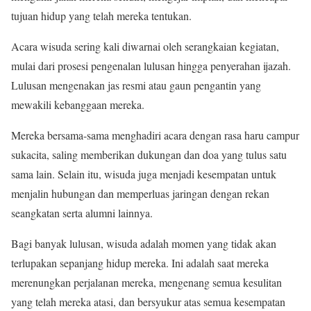
tujuan hidup yang telah mereka tentukan.
Acara wisuda sering kali diwarnai oleh serangkaian kegiatan,
mulai dari prosesi pengenalan lulusan hingga penyerahan ijazah.
Lulusan mengenakan jas resmi atau gaun pengantin yang
mewakili kebanggaan mereka.
Mereka bersama-sama menghadiri acara dengan rasa haru campur
sukacita, saling memberikan dukungan dan doa yang tulus satu
sama lain. Selain itu, wisuda juga menjadi kesempatan untuk
menjalin hubungan dan memperluas jaringan dengan rekan
seangkatan serta alumni lainnya.
Bagi banyak lulusan, wisuda adalah momen yang tidak akan
terlupakan sepanjang hidup mereka. Ini adalah saat mereka
merenungkan perjalanan mereka, mengenang semua kesulitan
yang telah mereka atasi, dan bersyukur atas semua kesempatan