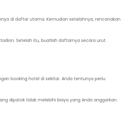
nya di daftar utama. Kemudian setelahnya, rencanakan
tadion. Setelah itu, buatlah daftarnya secara urut.
 booking hotel di sekitar. Anda tentunya perlu
ang dipatok tidak melebihi biaya yang Anda anggarkan.