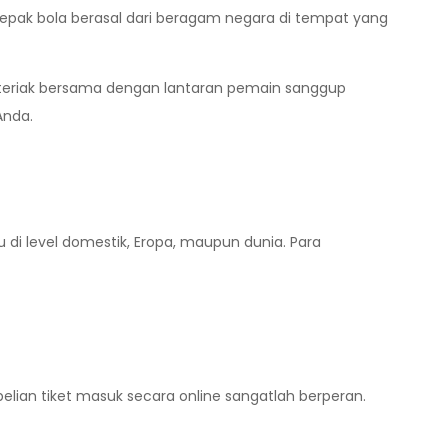
epak bola berasal dari beragam negara di tempat yang
erteriak bersama dengan lantaran pemain sanggup
Anda.
di level domestik, Eropa, maupun dunia. Para
belian tiket masuk secara online sangatlah berperan.