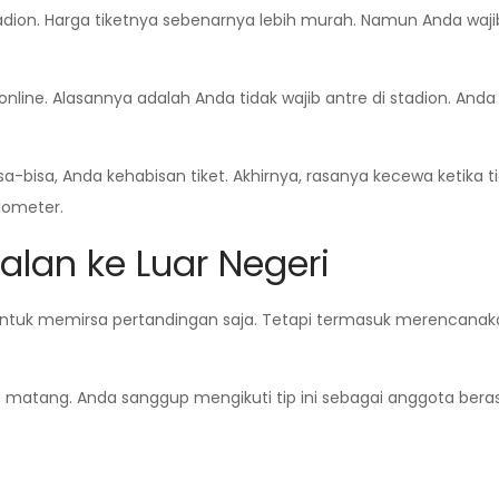
ion. Harga tiketnya sebenarnya lebih murah. Namun Anda waji
nline. Alasannya adalah Anda tidak wajib antre di stadion. An
sa-bisa, Anda kehabisan tiket. Akhirnya, rasanya kecewa ketika 
ilometer.
alan ke Luar Negeri
uk memirsa pertandingan saja. Tetapi termasuk merencanakan u
 matang. Anda sanggup mengikuti tip ini sebagai anggota bera