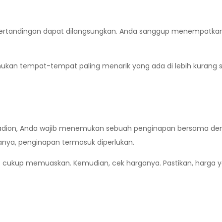
pertandingan dapat dilangsungkan. Anda sanggup menempatkan
. Temukan tempat-tempat paling menarik yang ada di lebih kurang s
adion, Anda wajib menemukan sebuah penginapan bersama dengan
kanya, penginapan termasuk diperlukan.
s cukup memuaskan. Kemudian, cek harganya. Pastikan, harga y