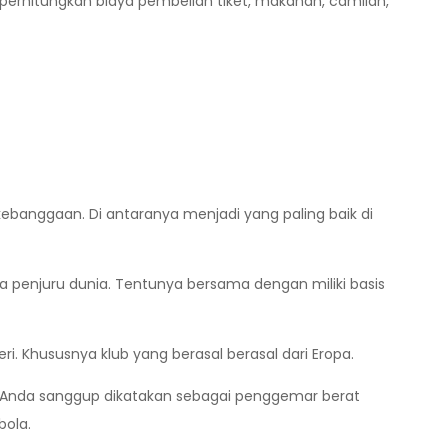
perhitungkan biaya pembelian tiket, makanan, camilan,
g
 kebanggaan. Di antaranya menjadi yang paling baik di
ua penjuru dunia. Tentunya bersama dengan miliki basis
i. Khususnya klub yang berasal berasal dari Eropa.
a. Anda sanggup dikatakan sebagai penggemar berat
bola.