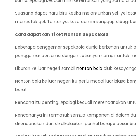
sama. Apalagi kecuali miliki ketertarikan yang sama di
Suasana dapat haru biru ketika melantunkan yel-yel at
mencetak gol. Tentunya, keseruan ini sanggup dibagi 
cara dapatkan Tiket Nonton Sepak Bola
Beberapa penggemar sepakbola dunia berkenan untuk per
penggemar bersama dengan setianya mampir untuk me
Liburan ke luar negeri sambil
nonton bola
club kesayangan
Nonton bola ke luar negeri itu perlu modal luar biasa b
berat.
Rencana itu penting. Apalagi kecuali merencanakan unt
Rencananya ini termasuk semua komponen di dalam dunia
direncanakan dan dikalkulasikan perihal berapa besar bi