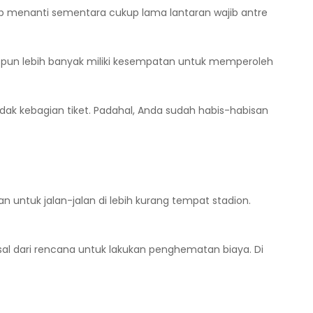
b menanti sementara cukup lama lantaran wajib antre
da pun lebih banyak miliki kesempatan untuk memperoleh
tidak kebagian tiket. Padahal, Anda sudah habis-habisan
ntuk jalan-jalan di lebih kurang tempat stadion.
sal dari rencana untuk lakukan penghematan biaya. Di