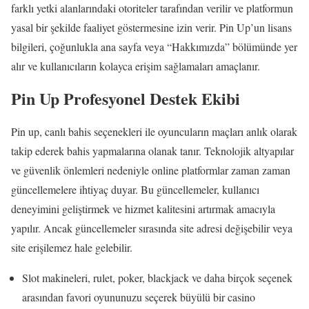
farklı yetki alanlarındaki otoriteler tarafından verilir ve platformun
yasal bir şekilde faaliyet göstermesine izin verir. Pin Up’un lisans
bilgileri, çoğunlukla ana sayfa veya “Hakkımızda” bölümünde yer
alır ve kullanıcıların kolayca erişim sağlamaları amaçlanır.
Pin Up Profesyonel Destek Ekibi
Pin up, canlı bahis seçenekleri ile oyuncuların maçları anlık olarak
takip ederek bahis yapmalarına olanak tanır. Teknolojik altyapılar
ve güvenlik önlemleri nedeniyle online platformlar zaman zaman
güncellemelere ihtiyaç duyar. Bu güncellemeler, kullanıcı
deneyimini geliştirmek ve hizmet kalitesini artırmak amacıyla
yapılır. Ancak güncellemeler sırasında site adresi değişebilir veya
site erişilemez hale gelebilir.
Slot makineleri, rulet, poker, blackjack ve daha birçok seçenek
arasından favori oyununuzu seçerek büyülü bir casino