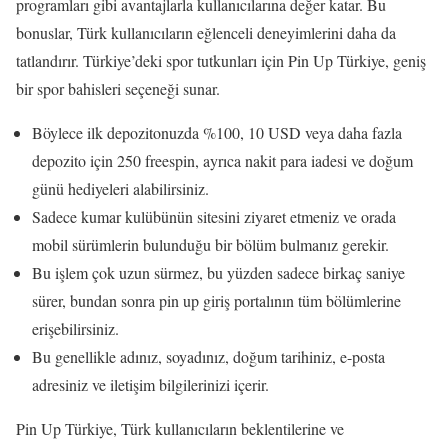
programları gibi avantajlarla kullanıcılarına değer katar. Bu
bonuslar, Türk kullanıcıların eğlenceli deneyimlerini daha da
tatlandırır. Türkiye’deki spor tutkunları için Pin Up Türkiye, geniş
bir spor bahisleri seçeneği sunar.
Böylece ilk depozitonuzda %100, 10 USD veya daha fazla
depozito için 250 freespin, ayrıca nakit para iadesi ve doğum
günü hediyeleri alabilirsiniz.
Sadece kumar kulübünün sitesini ziyaret etmeniz ve orada
mobil sürümlerin bulunduğu bir bölüm bulmanız gerekir.
Bu işlem çok uzun sürmez, bu yüzden sadece birkaç saniye
sürer, bundan sonra pin up giriş portalının tüm bölümlerine
erişebilirsiniz.
Bu genellikle adınız, soyadınız, doğum tarihiniz, e-posta
adresiniz ve iletişim bilgilerinizi içerir.
Pin Up Türkiye, Türk kullanıcıların beklentilerine ve