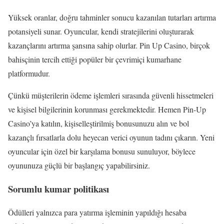
Yüksek oranlar, doğru tahminler sonucu kazanılan tutarları artırma
potansiyeli sunar. Oyuncular, kendi stratejilerini oluşturarak
kazançlarını artırma şansına sahip olurlar. Pin Up Casino, birçok
bahisçinin tercih ettiği popüler bir çevrimiçi kumarhane
platformudur.
Çünkü müşterilerin ödeme işlemleri sırasında güvenli hissetmeleri
ve kişisel bilgilerinin korunması gerekmektedir. Hemen Pin-Up
Casino’ya katılın, kişiselleştirilmiş bonusunuzu alın ve bol
kazançlı fırsatlarla dolu heyecan verici oyunun tadını çıkarın. Yeni
oyuncular için özel bir karşılama bonusu sunuluyor, böylece
oyununuza güçlü bir başlangıç yapabilirsiniz.
Sorumlu kumar politikası
Ödülleri yalnızca para yatırma işleminin yapıldığı hesaba