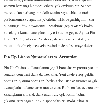
sistemli herhangi bir mobil cihaza yükleyebilirsiniz. Sadece
mevcut olan herhangi bir akıllı telefon veya tablet ile mobil
platformumuza erişmeniz yeterlidir. “Hile bağımlılığının” sizi
bunalttığını düşünüyorsanız – hesabınızı geçici olarak bloke
etmek için kumarhane yönetimiyle iletişime geçin. Ayrıca Pin
Up’ın TV Oyunları ve Aviator (yalnızca gerçek nakit için
mevcuttur) gibi eğlence yelpazesinden de bahsetmeye değer.
Pin Up Lisans Numaraları ve Ayrıntılar
Pin Up Casino, kullanıcılarına çeşitli bonuslar ve promosyonlar
sunarak deneyimi daha da özel kılar. Yeni üyelere hoş geldin
bonusları, yatırım bonusları, bedava dönüşler ve turnuvalar gibi
avantajlarla kullanıcılarını motive eder. Bu bonuslar, oyuncuların
kazançlarını artırarak daha uzun süre eğlencenin tadını
çıkarmalarını sağlar. Pin-up spor bahisleri, mobil cihazlar