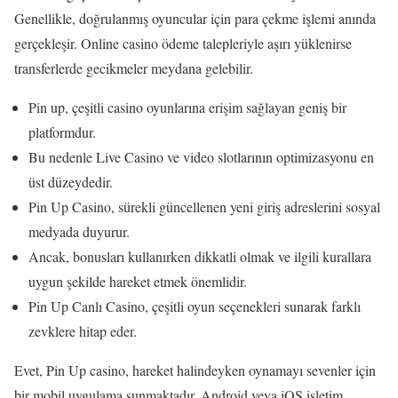
Genellikle, doğrulanmış oyuncular için para çekme işlemi anında
gerçekleşir. Online casino ödeme talepleriyle aşırı yüklenirse
transferlerde gecikmeler meydana gelebilir.
Pin up, çeşitli casino oyunlarına erişim sağlayan geniş bir
platformdur.
Bu nedenle Live Casino ve video slotlarının optimizasyonu en
üst düzeydedir.
Pin Up Casino, sürekli güncellenen yeni giriş adreslerini sosyal
medyada duyurur.
Ancak, bonusları kullanırken dikkatli olmak ve ilgili kurallara
uygun şekilde hareket etmek önemlidir.
Pin Up Canlı Casino, çeşitli oyun seçenekleri sunarak farklı
zevklere hitap eder.
Evet, Pin Up casino, hareket halindeyken oynamayı sevenler için
bir mobil uygulama sunmaktadır. Android veya iOS işletim