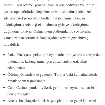
bonusu, geri ödeme, yeni başlayanlar için hediyeler vb. Pinup
casino operatöründen depozitosuz bonuslar almak için özel
sitelerde özel promosyon kodları bulabilirsiniz. Bonusu
etkinleştirmek için kişisel dolabınıza girin ve etkinleştirme
düğmesine tıklayın. Online oyun platformlarında oyuncular,
zaman zaman sorunlarla karşılaşabilir veya bilgiye ihtiyaç
duyabilirler.
Rulet, blackjack, poker gibi oyunlarda krupiyelerle etkileşimde
bulunabilir, kazançlarınızı gerçek zamanlı olarak takip
edebilirsiniz.
Ödeme yöntemleri ve güvenlik, Türkiye’deki kumarhanelerde
büyük önem taşımaktadır.
Canlı Casino oyunları, yüksek gerilim ve heyecan sunan bir
deneyim sağlar.
Ancak, bu şikayetlerin tek başına platformun genel kalitesini