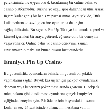
gereksinimlerine uygun olarak tasarlanmış bir online bahis ve
casino platformudur. Türkiye’ye özgü spor dallarından uluslararası
liglere kadar geniş bir bahis yelpazesi sunar. Aynı şekilde, Türk
kullanıcıların en sevdiği casino oyunlarına da erişim
sağlayabilirsiniz. Bu sayede, Pin Up Türkiye kullanıcıları, yerel ve
küresel içerikleri bir araya getirerek eğlence dolu bir deneyim
yaşayabilirler. Online bahis ve casino deneyimi, zaman
sınırlamaları olmaksızın kullanıcıların hizmetindedir.
Emniyet Pin Up Casino
Bu güvenilirlik, oyuncuların bahislerini güvenli bir şekilde
yapmalarını sağlar. Büyük kazançlar için jackpot oyunlarımızı
deneyin veya becerinizi poker masalarında gösterin. Blackjack,
rulet, bakara gibi klasik masa oyunlarını gerçek krupiyeler
eşliğinde deneyimleyin. Bir ödeme için başvurduktan sonra,
fonlar en geç 24 saat içinde kullanıcının hesabına yatırılır.