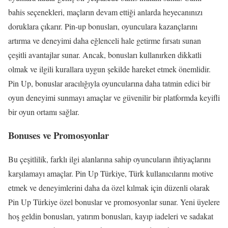
bahis seçenekleri, maçların devam ettiği anlarda heyecanınızı
doruklara çıkarır. Pin-up bonusları, oyunculara kazançlarını
artırma ve deneyimi daha eğlenceli hale getirme fırsatı sunan
çeşitli avantajlar sunar. Ancak, bonusları kullanırken dikkatli
olmak ve ilgili kurallara uygun şekilde hareket etmek önemlidir.
Pin Up, bonuslar aracılığıyla oyuncularına daha tatmin edici bir
oyun deneyimi sunmayı amaçlar ve güvenilir bir platformda keyifli
bir oyun ortamı sağlar.
Bonuses ve Promosyonlar
Bu çeşitlilik, farklı ilgi alanlarına sahip oyuncuların ihtiyaçlarını
karşılamayı amaçlar. Pin Up Türkiye, Türk kullanıcılarını motive
etmek ve deneyimlerini daha da özel kılmak için düzenli olarak
Pin Up Türkiye özel bonuslar ve promosyonlar sunar. Yeni üyelere
hoş geldin bonusları, yatırım bonusları, kayıp iadeleri ve sadakat