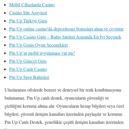
Mobil Cihazlarda Casino
Casino Site Arayüzü
Pin Up Türkiye Giriş
Pin Up online casino’da depozitosuz bonusları alma ve çevirme
Pin Up Casino Giriş – Bahis Siteleri Arasında En İyi Seçenek
Pin Up Geniş Oyun Seçenekleri
Pin Up’ın mobil uygulaması var mı?
Pin Up Güncel Giriş
Pin Up Canlı Casino
Pin Up Spor Bahisleri
Uluslararası ofislerde benzer ve deneysel bir renk kombinasyonu
bulunamaz. Pin Up canlı destek, oyuncuların güvenliği ve
gizliliğini koruma altına alır. Oyuncuların hesap bilgileri veya özel
bilgileri, güvenli iletişim kanalları üzerinden paylaşılır ve korunur.
Pin Up Canlı Destek, genellikle çeşitli iletişim kanalları üzerinden