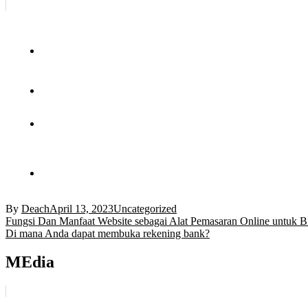
By
Deach
April 13, 2023
Uncategorized
Post
Fungsi Dan Manfaat Website sebagai Alat Pemasaran Online untuk Bi
Di mana Anda dapat membuka rekening bank?
navigation
MEdia