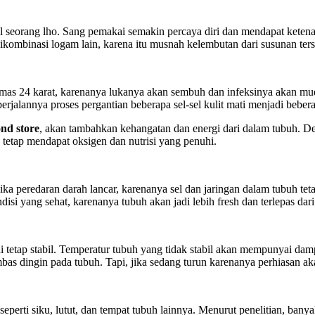
 seorang lho. Sang pemakai semakin percaya diri dan mendapat ketena
ikombinasi logam lain, karena itu musnah kelembutan dari susunan ters
n emas 24 karat, karenanya lukanya akan sembuh dan infeksinya akan mu
erjalannya proses pergantian beberapa sel-sel kulit mati menjadi beberap
nd store
, akan tambahkan kehangatan dan energi dari dalam tubuh. De
tetap mendapat oksigen dan nutrisi yang penuhi.
ika peredaran darah lancar, karenanya sel dan jaringan dalam tubuh te
disi yang sehat, karenanya tubuh akan jadi lebih fresh dan terlepas da
i tetap stabil. Temperatur tubuh yang tidak stabil akan mempunyai da
as dingin pada tubuh. Tapi, jika sedang turun karenanya perhiasan a
 seperti siku, lutut, dan tempat tubuh lainnya. Menurut penelitian, b