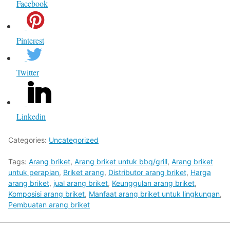
Facebook
Pinterest
Twitter
Linkedin
Categories:
Uncategorized
Tags:
Arang briket
,
Arang briket untuk bbq/grill
,
Arang briket
untuk perapian
,
Briket arang
,
Distributor arang briket
,
Harga
arang briket
,
jual arang briket
,
Keunggulan arang briket
,
Komposisi arang briket
,
Manfaat arang briket untuk lingkungan
,
Pembuatan arang briket