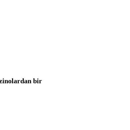
zinolardan bir