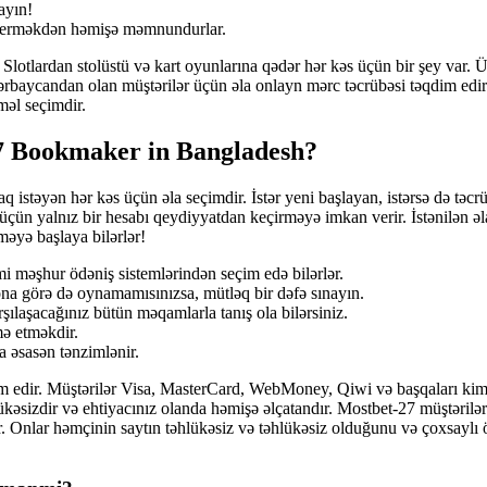
ayın!
b verməkdən həmişə məmnundurlar.
Slotlardan stolüstü və kart oyunlarına qədər hər kəs üçün bir şey var. Üst
aycandan olan müştərilər üçün əla onlayn mərc təcrübəsi təqdim edir. R
məl seçimdir.
27 Bookmaker in Bangladesh?
istəyən hər kəs üçün əla seçimdir. İstər yeni başlayan, istərsə də təc
üçün yalnız bir hesabı qeydiyyatdan keçirməyə imkan verir. İstənilən əl
məyə başlaya bilərlər!
 məşhur ödəniş sistemlərindən seçim edə bilərlər.
na görə də oynamamısınızsa, mütləq bir dəfə sınayın.
laşacağınız bütün məqamlarla tanış ola bilərsiniz.
mə etməkdir.
 əsasən tənzimlənir.
am edir. Müştərilər Visa, MasterCard, WebMoney, Qiwi və başqaları kimi 
ükəsizdir və ehtiyacınız olanda həmişə əlçatandır. Mostbet-27 müştərilə
rlər. Onlar həmçinin saytın təhlükəsiz və təhlükəsiz olduğunu və çoxsaylı 