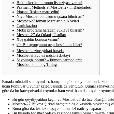
Bukmeker kontorunun lisenziyası varmı?
Payment Methods at Mostbet 27 in Bangladesh
İdmana Risksiz mərc edin!
Niyə Mostbet bonusumu çıxara bilmirəm?
Mostbet-27 Idman Mərclərinin Növləri
Canlı kazino
Mobil proqramı haradan yükləyə bilərəm?
Mostbet-27-də Ödəniş Üsulları
Xoş gəldin bonusu varmı?
👉 Bir oyunçunun neçə hesabı ola bilər?
Mostbet kazino şirkəti barədə
Mostbet Əlavə və müştəri dəstəyi
Savolingiz bormi? – Ijtimoiy tarmoqlarda
Mostbet bilan bog’laning
Burada müxtəlif slot oyunları, həmçinin çökmə oyunları bu kazinonun 
üçün Populyar Oyunlar kateqiyasında da yer tutub. Qumar sənayesində
görə də bu kateqoriyadakı oyunlar həm yeni, həm də peşəkar oyunçular
Bu gün qeydiyyatdan keçin və Mostbet-27-də üzv olmağın üstün
Mostbet-27 Bukmə Şirkəti həmçinin öz ölkəsində bloklanmış olsa
Buna görə də, tez-tez məşq edin, bu sizi nəticəyə aparacaq.
Bu hissədə Mostbet onlayn kazinoda təmsil olunan müxtəlif qum