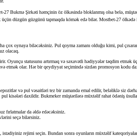
ar.
t-27 Bukmə Şirkəti həmçinin öz ölkəsində bloklanmış olsa belə, müştər
tmək üçün düzgün güzgünü tapmaqda kömək edə bilər. Mostbet-27 ölkədə i
daha çox oynaya biləcəksiniz. Pul qoyma zamanı olduğu kimi, pul çıxar
uz olacaq.
irir. Oyunçu statusunu artırmaq və səxavətli hədiyyələr təqdim etmək üç
lavə etmək olar. Hər bir qeydiyyat seçimində sizdən promosyon kodu da
 depozitlər və pul vəsaitləri tez bir zamanda emal edilir, beləliklə siz 
 pul kisələri daxildir. Bukmeker müştərilərə müxtəlif rahat ödəniş üsullar
 fırlatmalar da əldə edəcəksiniz.
ərini seçə bilərsiniz.
tədiyiniz rejimi seçin. Bundan sonra oyunların müxtəlif kateqoriyaları