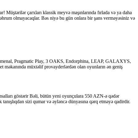
r! Müştərilər çarxları klassik meyvə maşınlarında fırlada və ya daha
n məhrum olmayacaqlar. Bəs niyə bu gün onlara bir şans verməyəsiniz və
n, Spinomenal, Pragmatic Play, 3 OAKS, Endorphina, LEAP, GALAXYS,
t məkanında müxtəlif provayderlərdən olan oyunların ən geniş
msalları göstərir Bəli, bütün yeni oyunçulara 550 AZN-ə qədər
lk tanışlıqdan sizi qumar və əyləncə dünyasına qərq etməyə qadirdir.