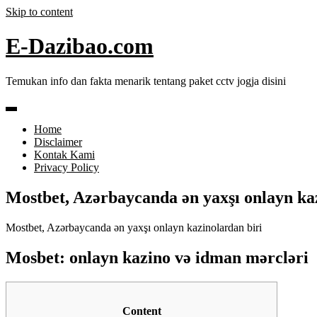
Skip to content
E-Dazibao.com
Temukan info dan fakta menarik tentang paket cctv jogja disini
Home
Disclaimer
Kontak Kami
Privacy Policy
Mostbet, Azərbaycanda ən yaxşı onlayn ka
Mostbet, Azərbaycanda ən yaxşı onlayn kazinolardan biri
Mosbet: onlayn kazino və idman mərcləri
Content