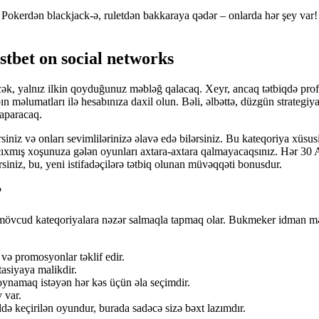
r. Pokerdən blackjack-ə, ruletdən bakkaraya qədər – onlarda hər şey var
tbet on social networks
cək, yalnız ilkin qoyduğunuz məbləğ qalacaq. Xeyr, ancaq tətbiqdə prof
ın məlumatları ilə hesabınıza daxil olun. Bəli, əlbəttə, düzgün strategi
 aparacaq.
niz və onları sevimlilərinizə əlavə edə bilərsiniz. Bu kateqoriya xüsusi
 çıxmış xoşunuza gələn oyunları axtara-axtara qalmayacaqsınız. Hər 3
iniz, bu, yeni istifadəçilərə tətbiq olunan müvəqqəti bonusdur.
?
 mövcud kateqoriyalara nəzər salmaqla tapmaq olar. Bukmeker idman mərc 
 və promosyonlar təklif edir.
tasiyaya malikdir.
ynamaq istəyən hər kəs üçün əla seçimdir.
 var.
ə keçirilən oyundur, burada sadəcə sizə bəxt lazımdır.