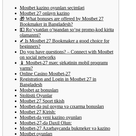
Mostbet kazino oyunları seçimləri
Mostbet 27 onlayn kazino
🎁 What bonuses are offered by Mostbet 27
Bookmaker in Bangladesh?
💵 Roʻyxatdan oʻtgandan soʻng promo-kod kirita
olamanmi?
✔ Is Mostbet 27 Bookmaker a good choice for
beginners?
Do you have questions? – Connect with Mostbet
on social networks
📱 Mostbet-27 mərc şirkətinin mobil proqramı
varmı?
Online Casino Mostbet-27
Registration and Login in Mostbet 27 in
Bangladesh
Mosbet az bonusları
Stolüstü Oyunlar
Mostbet 27 Sport tikish
Mostbet-də pul qoyma və çıxarma bonusları
Mostbet 27 Kirish:
Mostbet-də yeni kazino oyunları
Mostbet-27-də Daxil Olun:
Mostbet-27 Azərbaycanda bukmeker və kazino
Mostbet oyunları