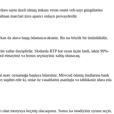
ilərə sayta daxil olmaq imkanı verən rəsmi veb-sayt güzgülərinə
dman mərcləri üzrə aparıcı onlayn provayderdir.
arkən də əlavə haqq ödəməyəcəksiniz. Bu isə böyük bir üstünlükdür,
ün xallar dəyişdirilir. Slotlarda RTP hər oyun üçün fərdi, lakin 99%-
xil etməyiniz və bonus seçməyiniz xahiş olunacaq.
dərhal mərc oynamağa başlaya bilərsiniz. Mövcud ödəniş üsullarına bank
ı təqdim edir ki, onlar öz vəsaitlərini asanlıqla və təhlükəsiz idarə edə
 olan menyuya keçmiş olacaqsınız. Sonra isə istədiyiniz oyunu seçin,