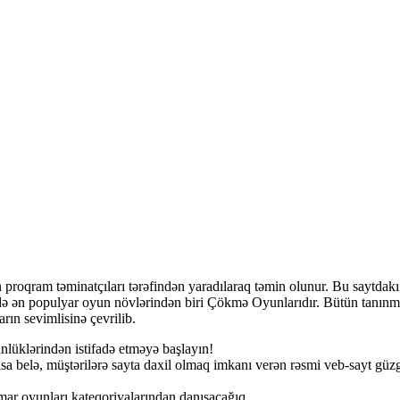
proqram təminatçıları tərəfindən yaradılaraq təmin olunur. Bu saytdakı
 ən populyar oyun növlərindən biri Çökmə Oyunlarıdır. Bütün tanınmış 
ın sevimlisinə çevrilib.
lüklərindən istifadə etməyə başlayın!
 belə, müştərilərə sayta daxil olmaq imkanı verən rəsmi veb-sayt güzg
ar oyunları kateqoriyalarından danışacağıq.