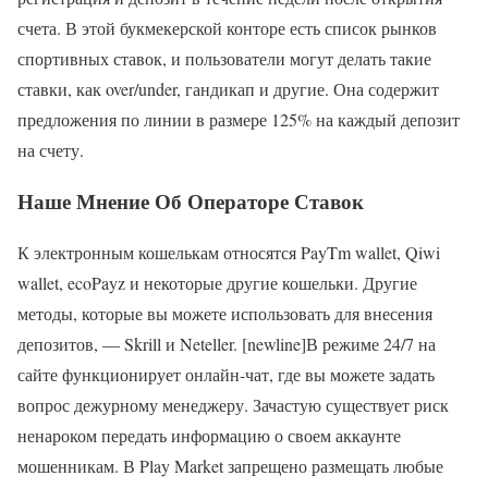
счета. В этой букмекерской конторе есть список рынков
спортивных ставок, и пользователи могут делать такие
ставки, как over/under, гандикап и другие. Она содержит
предложения по линии в размере 125% на каждый депозит
на счету.
Наше Мнение Об Операторе Ставок
К электронным кошелькам относятся PayTm wallet, Qiwi
wallet, ecoPayz и некоторые другие кошельки. Другие
методы, которые вы можете использовать для внесения
депозитов, — Skrill и Neteller. [newline]В режиме 24/7 на
сайте функционирует онлайн-чат, где вы можете задать
вопрос дежурному менеджеру. Зачастую существует риск
ненароком передать информацию о своем аккаунте
мошенникам. В Play Market запрещено размещать любые