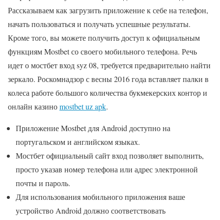
Рассказываем как загрузить приложение к себе на телефон,
начать пользоваться и получать успешные результаты.
Кроме того, вы можете получить доступ к официальным
функциям Mostbet со своего мобильного телефона. Речь
идет о мостбет вход syz 08, требуется предварительно найти
зеркало. Роскомнадзор с весны 2016 года вставляет палки в
колеса работе большого количества букмекерских контор и
онлайн казино
mostbet uz apk
.
Приложение Mostbet для Android доступно на
португальском и английском языках.
Мостбет официальный сайт вход позволяет выполнить,
просто указав номер телефона или адрес электронной
почты и пароль.
Для использования мобильного приложения ваше
устройство Android должно соответствовать