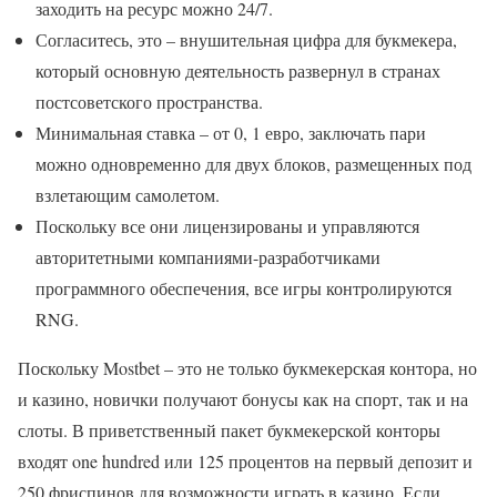
заходить на ресурс можно 24/7.
Согласитесь, это – внушительная цифра для букмекера,
который основную деятельность развернул в странах
постсоветского пространства.
Минимальная ставка – от 0, 1 евро, заключать пари
можно одновременно для двух блоков, размещенных под
взлетающим самолетом.
Поскольку все они лицензированы и управляются
авторитетными компаниями-разработчиками
программного обеспечения, все игры контролируются
RNG.
Поскольку Mostbet – это не только букмекерская контора, но
и казино, новички получают бонусы как на спорт, так и на
слоты. В приветственный пакет букмекерской конторы
входят one hundred или 125 процентов на первый депозит и
250 фриспинов для возможности играть в казино. Если