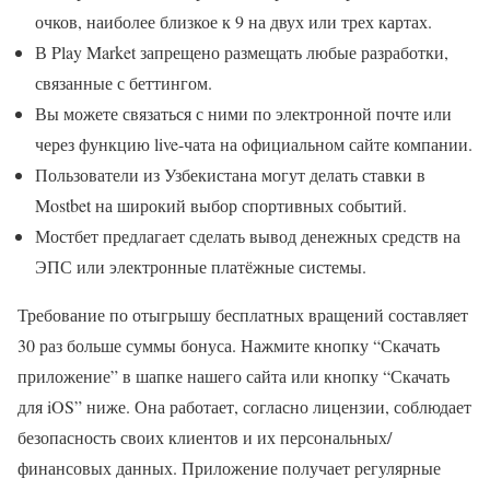
очков, наиболее близкое к 9 на двух или трех картах.
В Play Market запрещено размещать любые разработки,
связанные с беттингом.
Вы можете связаться с ними по электронной почте или
через функцию live-чата на официальном сайте компании.
Пользователи из Узбекистана могут делать ставки в
Mostbet на широкий выбор спортивных событий.
Мостбет предлагает сделать вывод денежных средств на
ЭПС или электронные платёжные системы.
Требование по отыгрышу бесплатных вращений составляет
30 раз больше суммы бонуса. Нажмите кнопку “Скачать
приложение” в шапке нашего сайта или кнопку “Скачать
для iOS” ниже. Она работает, согласно лицензии, соблюдает
безопасность своих клиентов и их персональных/
финансовых данных. Приложение получает регулярные