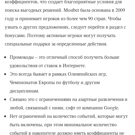
коэффициентов, что создает благоприятные условия для
поиска выгодных решений. Mostbet была основана в 2009
году и принимает игроков из более чем 90 стран. Чтобы
узнать о других предложениях, следует перейти в раздел с
бонусами. Поэтому активные игроки могут получать
специальные подарки за определенные действия.
Промокоды – это отличный способ получить больше
удовольствия от ставок в Интернете.
Это всегда бывает в рамках Олимпийских игр,
Чемпионатов Европы по футболу и другим
дисциплинам.
Связано это с ограничениями на азартные развлечения и
любой, связанный с ними, софт от компании Google.
Нет ограничений на количество событий, которые могут
быть включены, при этом минимальное количество
событий в накопителе должно иметь коэффициенты не