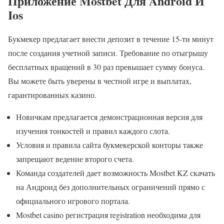
Приложение Mostbet Для Android И
Ios
Букмекер предлагает внести депозит в течение 15-ти минут
после создания учетной записи. Требование по отыгрышу
бесплатных вращений в 30 раз превышает сумму бонуса.
Вы можете быть уверены в честной игре и выплатах,
гарантированных казино.
Новичкам предлагается демонстрационная версия для
изучения тонкостей и правил каждого слота.
Условия и правила сайта букмекерской конторы также
запрещают ведение второго счета.
Команда создателей дает возможность Mostbet KZ скачать
на Андроид без дополнительных ограничений прямо с
официального игрового портала.
Mostbet casino регистрация registration необходима для