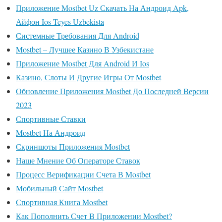
Приложение Mostbet Uz Скачать На Андроид Apk,
Айфон Ios Teyes Uzbekista
Системные Требования Для Android
Mostbet – Лучшее Казино В Узбекистане
Приложение Mostbet Для Android И Ios
Казино, Слоты И Другие Игры От Mostbet
Обновление Приложения Mostbet До Последней Версии
2023
Спортивные Ставки
Mostbet На Андроид
Скриншоты Приложения Mostbet
Наше Мнение Об Операторе Ставок
Процесс Верификации Счета В Mostbet
Мобильный Сайт Mostbet
Спортивная Книга Mostbet
Как Пополнить Счет В Приложении Mostbet?