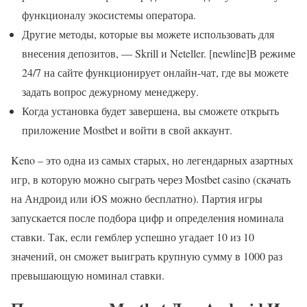
функционалу экосистемы оператора.
Другие методы, которые вы можете использовать для
внесения депозитов, — Skrill и Neteller. [newline]В режиме
24/7 на сайте функционирует онлайн-чат, где вы можете
задать вопрос дежурному менеджеру.
Когда установка будет завершена, вы сможете открыть
приложение Mostbet и войти в свой аккаунт.
Keno – это одна из самых старых, но легендарных азартных
игр, в которую можно сыграть через Mostbet casino (скачать
на Андроид или iOS можно бесплатно). Партия игры
запускается после подбора цифр и определения номинала
ставки. Так, если гемблер успешно угадает 10 из 10
значений, он сможет выиграть крупную сумму в 1000 раз
превышающую номинал ставки.