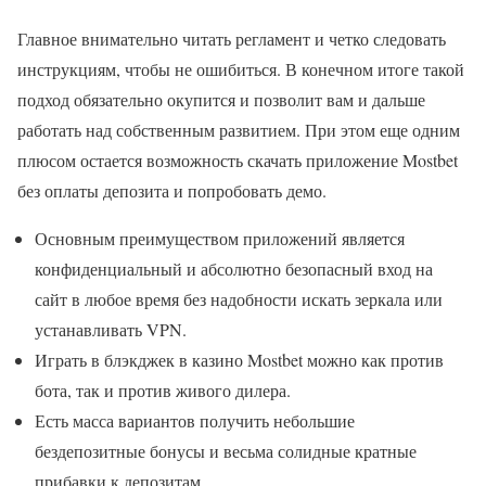
Главное внимательно читать регламент и четко следовать
инструкциям, чтобы не ошибиться. В конечном итоге такой
подход обязательно окупится и позволит вам и дальше
работать над собственным развитием. При этом еще одним
плюсом остается возможность скачать приложение Mostbet
без оплаты депозита и попробовать демо.
Основным преимуществом приложений является
конфиденциальный и абсолютно безопасный вход на
сайт в любое время без надобности искать зеркала или
устанавливать VPN.
Играть в блэкджек в казино Mostbet можно как против
бота, так и против живого дилера.
Есть масса вариантов получить небольшие
бездепозитные бонусы и весьма солидные кратные
прибавки к депозитам.