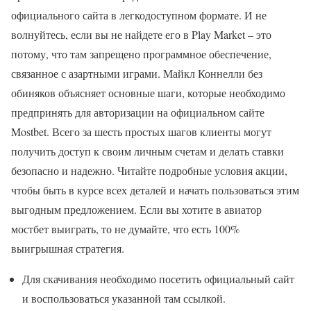
официального сайта в легкодоступном формате. И не
волнуйтесь, если вы не найдете его в Play Market – это
потому, что там запрещено программное обеспечение,
связанное с азартными играми. Майкл Коннелли без
обиняков объясняет основные шаги, которые необходимо
предпринять для авторизации на официальном сайте
Mostbet. Всего за шесть простых шагов клиенты могут
получить доступ к своим личным счетам и делать ставки
безопасно и надежно. Читайте подробные условия акции,
чтобы быть в курсе всех деталей и начать пользоваться этим
выгодным предложением. Если вы хотите в авиатор
мостбет выиграть, то не думайте, что есть 100%
выигрышная стратегия.
Для скачивания необходимо посетить официальный сайт
и воспользоваться указанной там ссылкой.