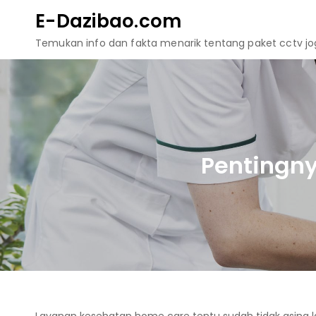
Skip
E-Dazibao.com
to
Temukan info dan fakta menarik tentang paket cctv jogj
content
Pentingn