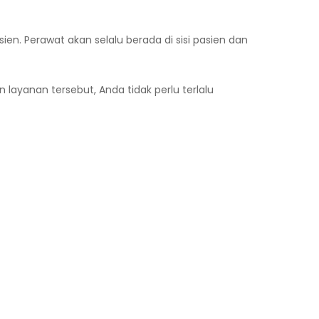
en. Perawat akan selalu berada di sisi pasien dan
yanan tersebut, Anda tidak perlu terlalu