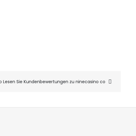
o Lesen Sie Kundenbewertungen zu ninecasino co