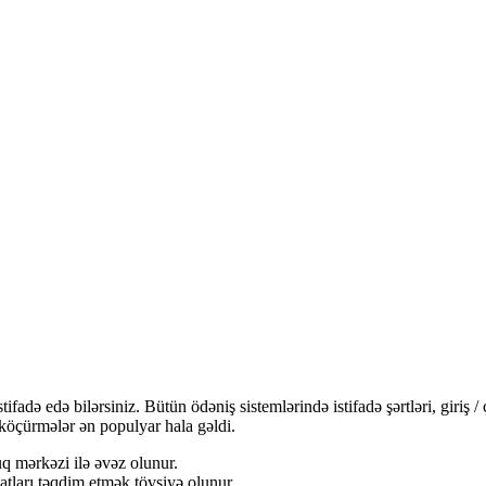
adə edə bilərsiniz. Bütün ödəniş sistemlərində istifadə şərtləri, giriş /
ə köçürmələr ən populyar hala gəldi.
q mərkəzi ilə əvəz olunur.
tları təqdim etmək tövsiyə olunur.