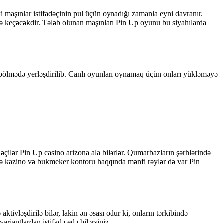
i maşınlar istifadəçinin pul üçün oynadığı zamanla eyni davranır.
mə keçəcəkdir. Tələb olunan maşınları Pin Up oyunu bu siyahılarda
 bölmədə yerləşdirilib. Canlı oyunları oynamaq üçün onları yükləməyə
lər Pin Up casino arizona ala bilərlər. Qumarbazların şərhlərində
də kazino və bukmeker kontoru haqqında mənfi rəylər də var Pin
ivləşdirilə bilər, lakin ən əsası odur ki, onların tərkibində
iantlardan istifadə edə bilərsiniz.