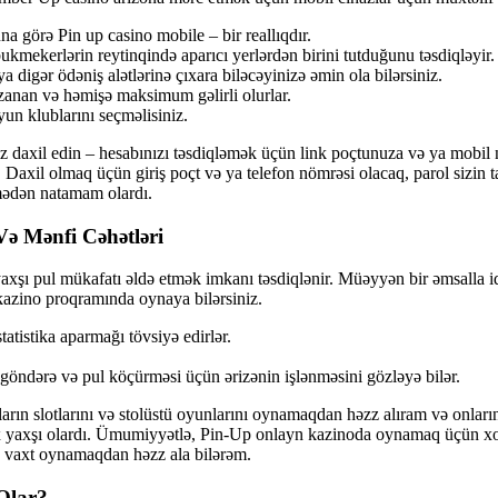
a görə Pin up casino mobile – bir reallıqdır.
ukmekerlərin reytinqində aparıcı yerlərdən birini tutduğunu təsdiqləyir.
 digər ödəniş alətlərinə çıxara biləcəyinizə əmin ola bilərsiniz.
azanan və həmişə maksimum gəlirli olurlar.
un klublarını seçməlisiniz.
z daxil edin – hesabınızı təsdiqləmək üçün link poçtunuza və ya mobi
 Daxil olmaq üçün giriş poçt və ya telefon nömrəsi olacaq, parol sizin 
mədən natamam olardı.
ə Mənfi Cəhətləri
 yaxşı pul mükafatı əldə etmək imkanı təsdiqlənir. Müəyyən bir əmsalla
 kazino proqramında oynaya bilərsiniz.
tistika aparmağı tövsiyə edirlər.
göndərə və pul köçürməsi üçün ərizənin işlənməsini gözləyə bilər.
rın slotlarını və stolüstü oyunlarını oynamaqdan həzz alıram və onları
çox yaxşı olardı. Ümumiyyətlə, Pin-Up onlayn kazinoda oynamaq üçün xoş 
ən vaxt oynamaqdan həzz ala bilərəm.
Olar?