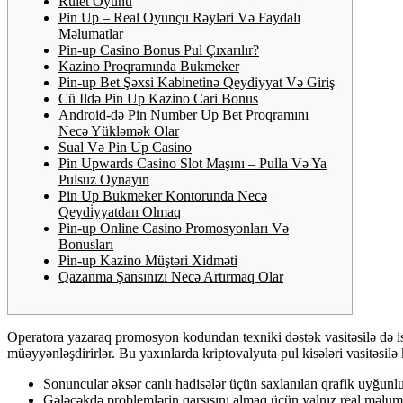
Rulet Oyunu
Pin Up – Real Oyunçu Rəyləri Və Faydalı
Məlumatlar
Pin-up Casino Bonus Pul Çıxarılır?
Kazino Proqramında Bukmeker
Pin-up Bet Şəxsi Kabinetinə Qeydiyyat Və Giriş
Cü Ildə Pin Up Kazino Cari Bonus
Android-də Pin Number Up Bet Proqramını
Necə Yükləmək Olar
Sual Və Pin Up Casino
Pin Upwards Casino Slot Maşını – Pulla Və Ya
Pulsuz Oynayın
Pin Up Bukmeker Kontorunda Necə
Qeydi̇yyatdan Olmaq
Pin-up Online Casino Promosyonları Və
Bonusları
Pin-up Kazino Müştəri Xidməti
Qazanma Şansınızı Necə Artırmaq Olar
Operatora yazaraq promosyon kodundan texniki dəstək vasitəsilə də istif
müəyyənləşdirirlər. Bu yaxınlarda kriptovalyuta pul kisələri vasitəsil
Sonuncular əksər canlı hadisələr üçün saxlanılan qrafik uyğunlu
Gələcəkdə problemlərin qarşısını almaq üçün yalnız real məluma