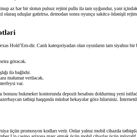
up az hər bir slotun pulsuz rejimi pullu ilə tam uyğundur, yəni içindək
ıl olaraq uduşlar gətirirsə, demodan sonra oyunçu sakitcə ödənişli reji
tləri
Texas Hold’Em-dir. Canlı kateqoriyadan olan oyunların tam siyahısı bir
eira görəcək.
ğı ilə bağlıdır.
ara məlumat veriləcək.
terfeysi var.
bonusu bukmeker kontorunda depozit hesabını doldurmuş yeni istifadəçi
zerbaycan tətbiqi haqqında müsbət hekayələr görə bilərsiniz. İnternet
ya üçün promosyon kodları verir. Onlar yalnız mobil cihazda tətbiqdə akt
mber Up casino arizona mərc etmək üçün mobil cihazlar üçün müxtəlif var