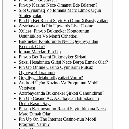
Pin-up Kazino Necə Əmanət Edə Bilərəm?
Slot Oynamaq Və Idmana Mərc Etmək Üçün
Strategiyalar
Pin Up Bet Rəsmi Saytı Və Onun Xüsusiyyətləri
Azərbaycanda Pin Upwards Live Casino
Xülasə: Pin-up Bukmeker Kontorunun
Üstünlükləri Və Mənfi Cəhətləri
Bukmeker Kontorunda Necə Qeydiyyatdan
Keçmək Olar?
İdman Mərcləri Pin Up
Pin-up Bet Rəsmi Bukmeyker Şirkəti
Şəxsi Hesabınıza Girişi Necə Bərpa Etmək Olar?
Pin Up Online Casino Oyunlarını Pulsuz
Oynaya Bilərəmmi?
Qeydiyyat Məhdudiyyətləri Varmı?
Android Üçün Kazino Və Proqramın Mobil
Versiyası
Azərbaycanda Bukmeker Şirkəti Qanunidirmi?
Pin Up Casino Az: Azərbaycan Istifadəçiləri
Üçün Rəsmi Sayt
Pin-up Kazinosunun Rəsmi Saytı, Idmana Necə
Mərc Etmək Olar
Pin Up On The Internet Casino-nun Mobil
Proqramı Varmı?