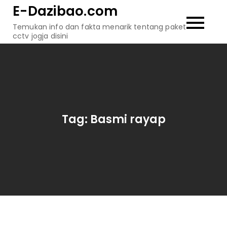
Skip
E-Dazibao.com
to
Temukan info dan fakta menarik tentang paket
content
cctv jogja disini
Tag:
Basmi rayap