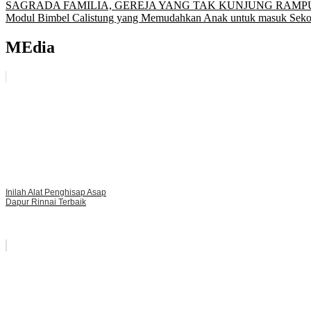
Post
SAGRADA FAMILIA, GEREJA YANG TAK KUNJUNG RAM
Modul Bimbel Calistung yang Memudahkan Anak untuk masuk Seko
navigation
MEdia
Inilah Alat Penghisap Asap
Dapur Rinnai Terbaik