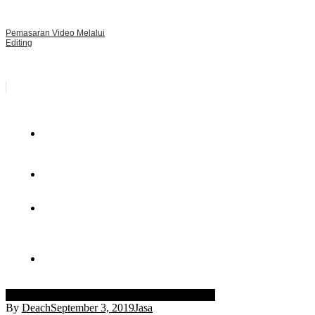
Pemasaran Video Melalui
Editing
Anti rayap
Basmi hama
Basmi rayap
Pest control
By
Deach
September 3, 2019
Jasa