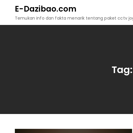
Skip
E-Dazibao.com
to
Temukan info dan fakta menarik tentang paket cctv jogj
content
Tag