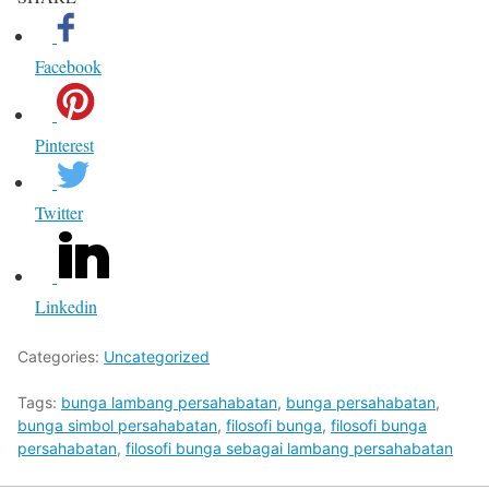
Facebook
Pinterest
Twitter
Linkedin
Categories:
Uncategorized
Tags:
bunga lambang persahabatan
,
bunga persahabatan
,
bunga simbol persahabatan
,
filosofi bunga
,
filosofi bunga
persahabatan
,
filosofi bunga sebagai lambang persahabatan