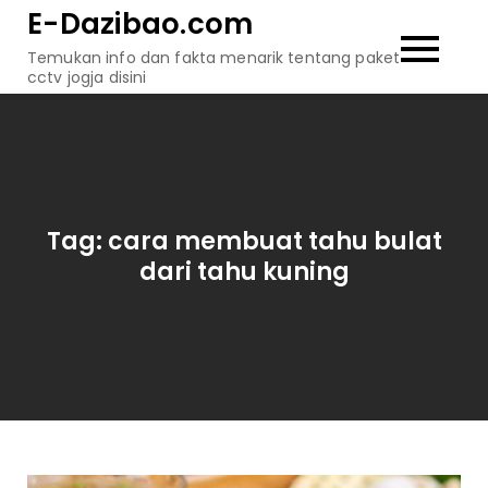
Skip
E-Dazibao.com
to
Temukan info dan fakta menarik tentang paket
content
cctv jogja disini
Tag:
cara membuat tahu bulat
dari tahu kuning