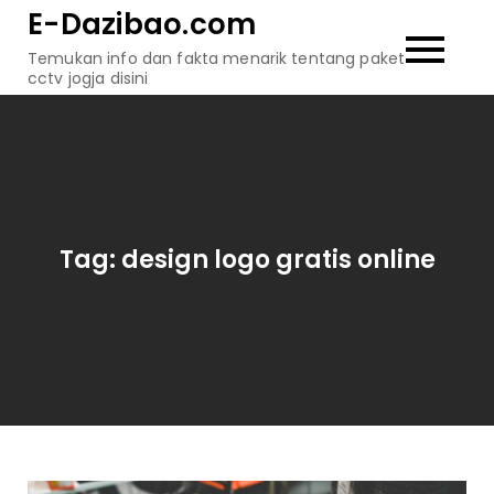
Skip
E-Dazibao.com
to
Temukan info dan fakta menarik tentang paket
content
cctv jogja disini
Tag:
design logo gratis online