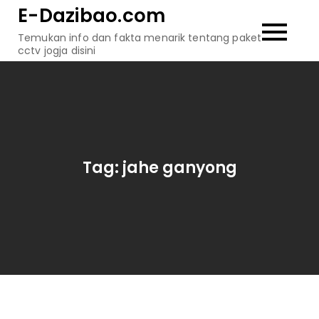
Skip
E-Dazibao.com
to
Temukan info dan fakta menarik tentang paket
content
cctv jogja disini
Tag:
jahe ganyong