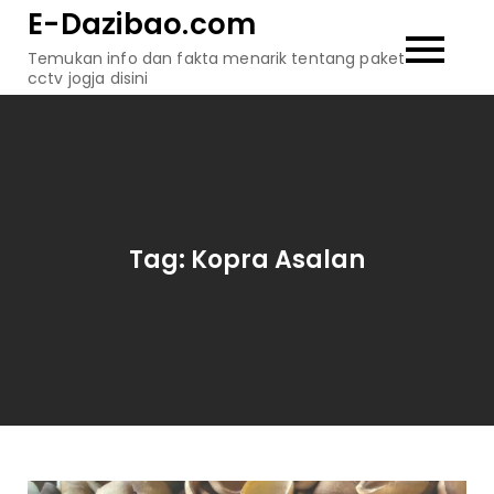
Skip
E-Dazibao.com
to
Temukan info dan fakta menarik tentang paket
content
cctv jogja disini
Tag:
Kopra Asalan