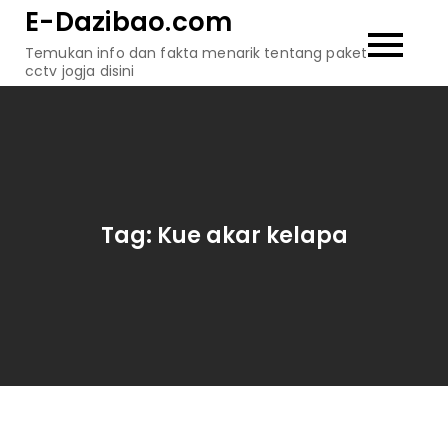
Skip
E-Dazibao.com
to
Temukan info dan fakta menarik tentang paket
content
cctv jogja disini
Tag:
Kue akar kelapa