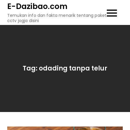
Skip
E-Dazibao.com
to
Temukan info dan fakta menarik tentang paket
content
cctv jogja disini
Tag:
odading tanpa telur