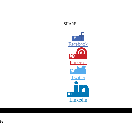
SHARE
Facebook
Pinterest
Twitter
Linkedin
at odading tanpa telur
odading tanpa telur
resep odading tanpa telur
Os