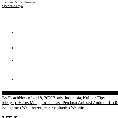
Tungku Rinnai Beserta
Spesifikasinya
cara bikin odading tanpa telur
cara buat odading tanpa telur
cara membu
By
Deach
November 18, 2020
Bisnis
,
Indonesia
,
Kuliner
,
Tips
Post
Mengapa Harus Menggunakan Jasa Pembuat Aplikasi Android dan i
Komponen Web Server pada Pembuatan Website
navigation