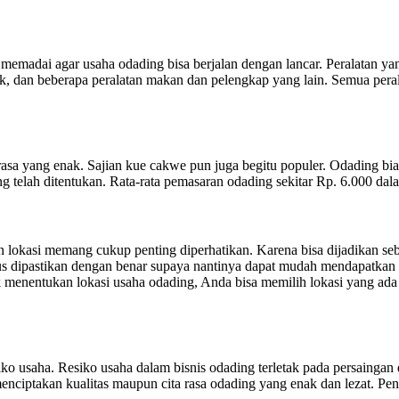
memadai agar usaha odading bisa berjalan dengan lancar. Peralatan y
, dan beberapa peralatan makan dan pelengkap yang lain. Semua perala
rasa yang enak. Sajian kue cakwe pun juga begitu populer. Odading bi
g telah ditentukan. Rata-rata pemasaran odading sekitar Rp. 6.000 dala
n lokasi memang cukup penting diperhatikan. Karena bisa dijadikan se
rus dipastikan dengan benar supaya nantinya dapat mudah mendapatkan
enentukan lokasi usaha odading, Anda bisa memilih lokasi yang ada di
ko usaha. Resiko usaha dalam bisnis odading terletak pada persaingan
enciptakan kualitas maupun cita rasa odading yang enak dan lezat. P