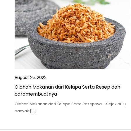
August 25, 2022
Olahan Makanan dari Kelapa Serta Resep dan
caramembuatnya
Olahan Makanan dari Kelapa Serta Resepnya – Sejak dulu,
banyak […]