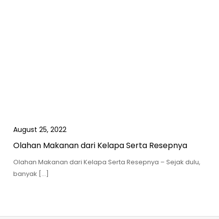
August 25, 2022
Olahan Makanan dari Kelapa Serta Resepnya
Olahan Makanan dari Kelapa Serta Resepnya – Sejak dulu,
banyak […]