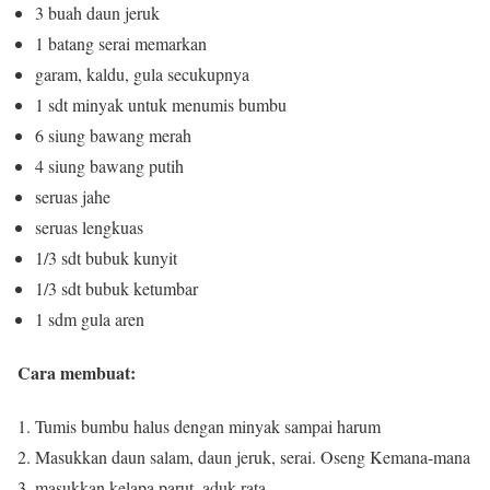
3 buah daun jeruk
1 batang serai memarkan
garam, kaldu, gula secukupnya
1 sdt minyak untuk menumis bumbu
6 siung bawang merah
4 siung bawang putih
seruas jahe
seruas lengkuas
1/3 sdt bubuk kunyit
1/3 sdt bubuk ketumbar
1 sdm gula aren
Cara membuat:
Tumis bumbu halus dengan minyak sampai harum
Masukkan daun salam, daun jeruk, serai.
Oseng Kemana-mana
masukkan kelapa parut.
aduk rata