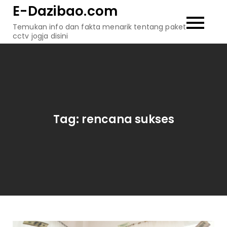
Skip
E-Dazibao.com
to
Temukan info dan fakta menarik tentang paket
content
cctv jogja disini
Tag:
rencana sukses