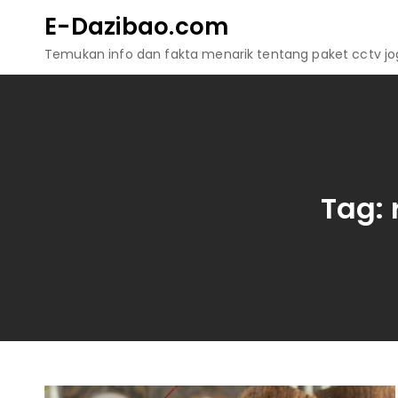
Skip
E-Dazibao.com
to
Temukan info dan fakta menarik tentang paket cctv jogj
content
Tag: