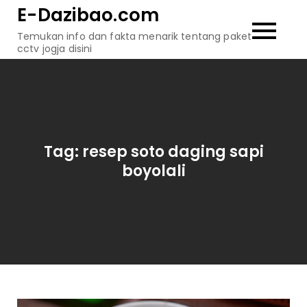
Skip
E-Dazibao.com
to
Temukan info dan fakta menarik tentang paket
content
cctv jogja disini
Tag:
resep soto daging sapi
boyolali