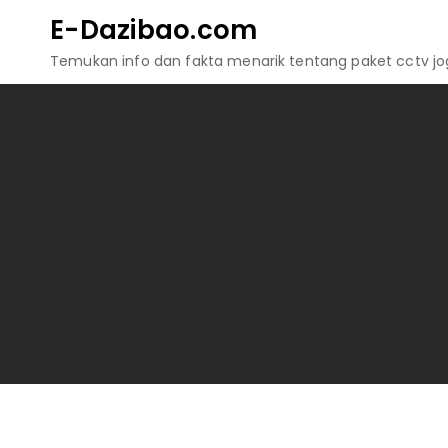
Skip
E-Dazibao.com
to
Temukan info dan fakta menarik tentang paket cctv jogj
content