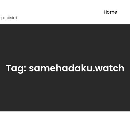
Home
a disini
Tag:
samehadaku.watch