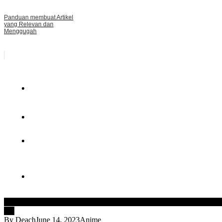
Panduan membuat Artikel
yang Relevan dan
Menggugah
Nonton anime samehadaku win
samehada
samehadaku
samehadaku asl
asli
By
Deach
June 14, 2023
Anime