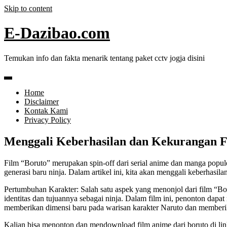
Skip to content
E-Dazibao.com
Temukan info dan fakta menarik tentang paket cctv jogja disini
Home
Disclaimer
Kontak Kami
Privacy Policy
Menggali Keberhasilan dan Kekurangan F
Film “Boruto” merupakan spin-off dari serial anime dan manga popul
generasi baru ninja. Dalam artikel ini, kita akan menggali keberhasi
Pertumbuhan Karakter: Salah satu aspek yang menonjol dari film “B
identitas dan tujuannya sebagai ninja. Dalam film ini, penonton da
memberikan dimensi baru pada warisan karakter Naruto dan memberik
Kalian bisa menonton dan mendownload film anime dari boruto di li