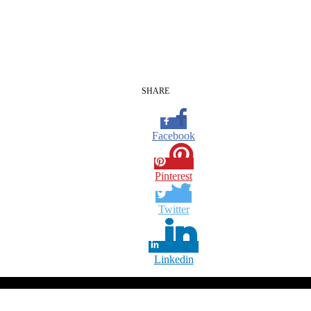
SHARE
Facebook
Pinterest
Twitter
Linkedin
i
samehadaku bio
samehadaku care
samehadaku day
samehadaku run
sam