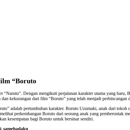
ilm “Boruto
er “Naruto”. Dengan mengikuti perjalanan karakter utama yang baru, 
lan dan kekurangan dari film “Boruto” yang telah menjadi perbincangan
oruto” adalah pertumbuhan karakter. Boruto Uzumaki, anak dari tokoh
pat melihat perkembangan Boruto dari seorang anak yang pemberontak m
an kesempatan bagi Boruto untuk bersinar sendiri.
nk
samehadaku