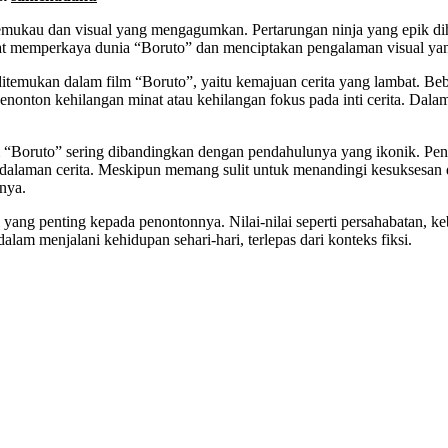
ukau dan visual yang mengagumkan. Pertarungan ninja yang epik dih
kuat memperkaya dunia “Boruto” dan menciptakan pengalaman visual y
temukan dalam film “Boruto”, yaitu kemajuan cerita yang lambat. Be
enonton kehilangan minat atau kehilangan fokus pada inti cerita. Dala
 “Boruto” sering dibandingkan dengan pendahulunya yang ikonik. Peng
dalaman cerita. Meskipun memang sulit untuk menandingi kesuksesan da
nya.
g penting kepada penontonnya. Nilai-nilai seperti persahabatan, keber
dalam menjalani kehidupan sehari-hari, terlepas dari konteks fiksi.