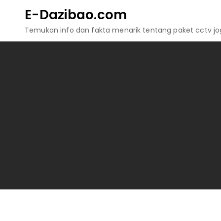
Skip
E-Dazibao.com
to
Temukan info dan fakta menarik tentang paket cctv jogj
content