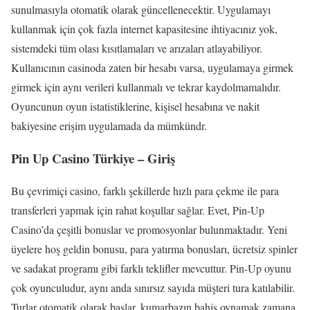
sunulmasıyla otomatik olarak güncellenecektir. Uygulamayı
kullanmak için çok fazla internet kapasitesine ihtiyacınız yok,
sistemdeki tüm olası kısıtlamaları ve arızaları atlayabiliyor.
Kullanıcının casinoda zaten bir hesabı varsa, uygulamaya girmek
girmek için aynı verileri kullanmalı ve tekrar kaydolmamalıdır.
Oyuncunun oyun istatistiklerine, kişisel hesabına ve nakit
bakiyesine erişim uygulamada da mümkündr.
Pin Up Casino Türkiye – Giriş
Bu çevrimiçi casino, farklı şekillerde hızlı para çekme ile para
transferleri yapmak için rahat koşullar sağlar. Evet, Pin-Up
Casino’da çeşitli bonuslar ve promosyonlar bulunmaktadır. Yeni
üyelere hoş geldin bonusu, para yatırma bonusları, ücretsiz spinler
ve sadakat programı gibi farklı teklifler mevcuttur. Pin-Up oyunu
çok oyunculudur, aynı anda sınırsız sayıda müşteri tura katılabilir.
Turlar otomatik olarak başlar, kumarbazın bahis oynamak zamana