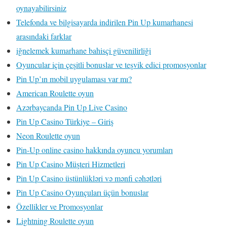
oynayabilirsiniz
Telefonda ve bilgisayarda indirilen Pin Up kumarhanesi
arasındaki farklar
iğnelemek kumarhane bahisçi güvenilirliği
Oyuncular için çeşitli bonuslar ve teşvik edici promosyonlar
Pin Up’ın mobil uygulaması var mı?
American Roulette oyun
Azərbaycanda Pin Up Live Casino
Pin Up Casino Türkiye – Giriş
Neon Roulette oyun
Pin-Up online casino hakkında oyuncu yorumları
Pin Up Casino Müşteri Hizmetleri
Pin Up Casino üstünlükləri və mənfi cəhətləri
Pin Up Casino Oyunçuları üçün bonuslar
Özellikler ve Promosyonlar
Lightning Roulette oyun