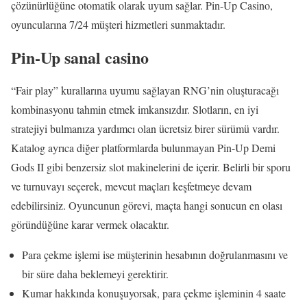
çözünürlüğüne otomatik olarak uyum sağlar. Pin-Up Casino,
oyuncularına 7/24 müşteri hizmetleri sunmaktadır.
Pin-Up sanal casino
“Fair play” kurallarına uyumu sağlayan RNG’nin oluşturacağı
kombinasyonu tahmin etmek imkansızdır. Slotların, en iyi
stratejiyi bulmanıza yardımcı olan ücretsiz birer sürümü vardır.
Katalog ayrıca diğer platformlarda bulunmayan Pin-Up Demi
Gods II gibi benzersiz slot makinelerini de içerir. Belirli bir sporu
ve turnuvayı seçerek, mevcut maçları keşfetmeye devam
edebilirsiniz. Oyuncunun görevi, maçta hangi sonucun en olası
göründüğüne karar vermek olacaktır.
Para çekme işlemi ise müşterinin hesabının doğrulanmasını ve
bir süre daha beklemeyi gerektirir.
Kumar hakkında konuşuyorsak, para çekme işleminin 4 saate