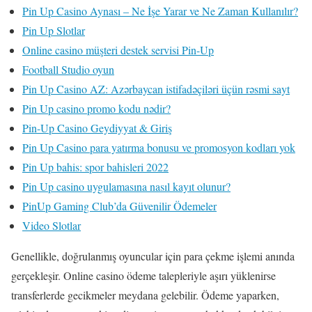
Pin Up Casino Aynası – Ne İşe Yarar ve Ne Zaman Kullanılır?
Pin Up Slotlar
Online casino müşteri destek servisi Pin-Up
Football Studio oyun
Pin Up Casino AZ: Azərbaycan istifadəçiləri üçün rəsmi sayt
Pin Up casino promo kodu nədir?
Pin-Up Casino Geydiyyat & Giriş
Pin Up Casino para yatırma bonusu ve promosyon kodları yok
Pin Up bahis: spor bahisleri 2022
Pin Up casino uygulamasına nasıl kayıt olunur?
PinUp Gaming Club’da Güvenilir Ödemeler
Video Slotlar
Genellikle, doğrulanmış oyuncular için para çekme işlemi anında
gerçekleşir. Online casino ödeme talepleriyle aşırı yüklenirse
transferlerde gecikmeler meydana gelebilir. Ödeme yaparken,