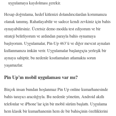
uygulamaya kaydolması gerekir.
Hesap doğrulama, hedef kitlenizi dolandırıcılardan korumanıza
olanak tanımış. Rahatlayabilir ve sadece kendi zevkiniz için bahis
oynayabilirsiniz. Ücretsiz demo modda test ediyorum ve bir
strateji belirliyorum ve ardından parayla bahis oynamaya
başlıyorum. Uygulamalar, Pin-Up 463’ü ve diğer mevcut aynaları
kullanmanıza imkân verir. Uygulamalar başlangıçta yerleşik bir
aynaya sahiptir, bu nedenle kısıtlamaları atlamakta sorun
yaşamazlar.
Pin Up’ın mobil uygulaması var mı?
Birçok insan bundan hoşlanmaz Pin Up online kumarhanesinde
bahis tarayıcı aracılığıyla. Bu nedenle yönetim, Android akıllı
telefonlar ve iPhone’lar için bir mobil sürüm başlattı. Uygulama
hem klasik bir kumarhanenin hem de bir bahisçinin özelliklerini