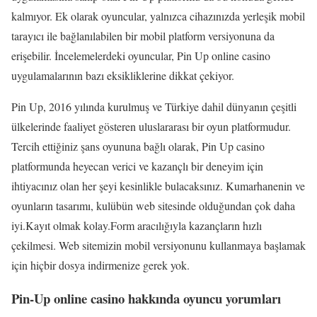
kalmıyor. Ek olarak oyuncular, yalnızca cihazınızda yerleşik mobil
tarayıcı ile bağlanılabilen bir mobil platform versiyonuna da
erişebilir. İncelemelerdeki oyuncular, Pin Up online casino
uygulamalarının bazı eksikliklerine dikkat çekiyor.
Pin Up, 2016 yılında kurulmuş ve Türkiye dahil dünyanın çeşitli
ülkelerinde faaliyet gösteren uluslararası bir oyun platformudur.
Tercih ettiğiniz şans oyununa bağlı olarak, Pin Up casino
platformunda heyecan verici ve kazançlı bir deneyim için
ihtiyacınız olan her şeyi kesinlikle bulacaksınız. Kumarhanenin ve
oyunların tasarımı, kulübün web sitesinde olduğundan çok daha
iyi.Kayıt olmak kolay.Form aracılığıyla kazançların hızlı
çekilmesi. Web sitemizin mobil versiyonunu kullanmaya başlamak
için hiçbir dosya indirmenize gerek yok.
Pin-Up online casino hakkında oyuncu yorumları