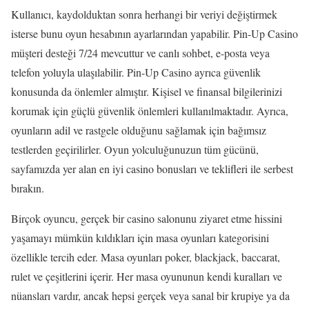
Kullanıcı, kaydolduktan sonra herhangi bir veriyi değiştirmek
isterse bunu oyun hesabının ayarlarından yapabilir. Pin-Up Casino
müşteri desteği 7/24 mevcuttur ve canlı sohbet, e-posta veya
telefon yoluyla ulaşılabilir. Pin-Up Casino ayrıca güvenlik
konusunda da önlemler almıştır. Kişisel ve finansal bilgilerinizi
korumak için güçlü güvenlik önlemleri kullanılmaktadır. Ayrıca,
oyunların adil ve rastgele olduğunu sağlamak için bağımsız
testlerden geçirilirler. Oyun yolculuğunuzun tüm gücünü,
sayfamızda yer alan en iyi casino bonusları ve teklifleri ile serbest
bırakın.
Birçok oyuncu, gerçek bir casino salonunu ziyaret etme hissini
yaşamayı mümkün kıldıkları için masa oyunları kategorisini
özellikle tercih eder. Masa oyunları poker, blackjack, baccarat,
rulet ve çeşitlerini içerir. Her masa oyununun kendi kuralları ve
nüansları vardır, ancak hepsi gerçek veya sanal bir krupiye ya da