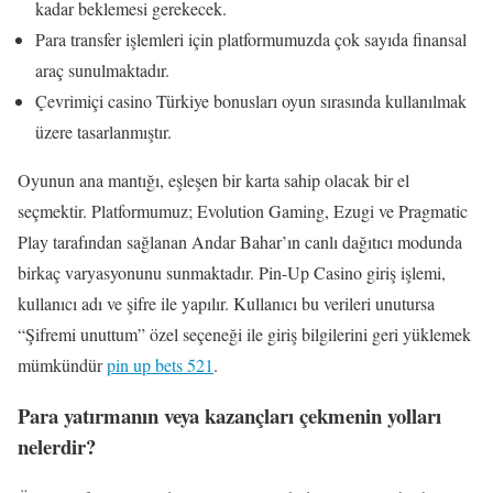
kadar beklemesi gerekecek.
Para transfer işlemleri için platformumuzda çok sayıda finansal
araç sunulmaktadır.
Çevrimiçi casino Türkiye bonusları oyun sırasında kullanılmak
üzere tasarlanmıştır.
Oyunun ana mantığı, eşleşen bir karta sahip olacak bir el
seçmektir. Platformumuz; Evolution Gaming, Ezugi ve Pragmatic
Play tarafından sağlanan Andar Bahar’ın canlı dağıtıcı modunda
birkaç varyasyonunu sunmaktadır. Pin-Up Casino giriş işlemi,
kullanıcı adı ve şifre ile yapılır. Kullanıcı bu verileri unutursa
“Şifremi unuttum” özel seçeneği ile giriş bilgilerini geri yüklemek
mümkündür
pin up bets 521
.
Para yatırmanın veya kazançları çekmenin yolları
nelerdir?