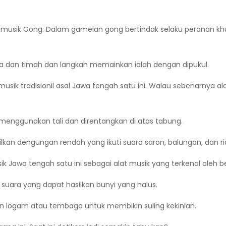
t musik Gong. Dalam gamelan gong bertindak selaku peranan k
baga dan timah dan langkah memainkan ialah dengan dipukul.
k tradisionil asal Jawa tengah satu ini. Walau sebenarnya alat
ai menggunakan tali dan direntangkan di atas tabung.
an dengungan rendah yang ikuti suara saron, balungan, dan ric
sik Jawa tengah satu ini sebagai alat musik yang terkenal oleh
 suara yang dapat hasilkan bunyi yang halus.
an logam atau tembaga untuk membikin suling kekinian.