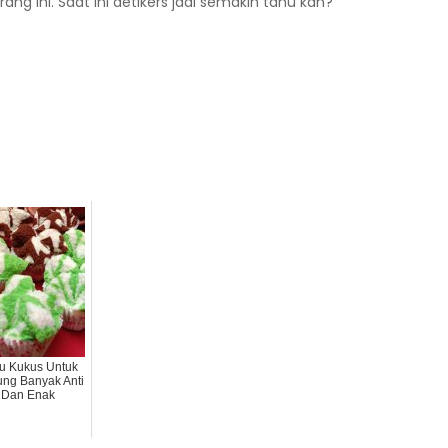
ng ini. Saat ini detikers jadi semakin tahu kan?
u Kukus Untuk
ung Banyak Anti
 Dan Enak