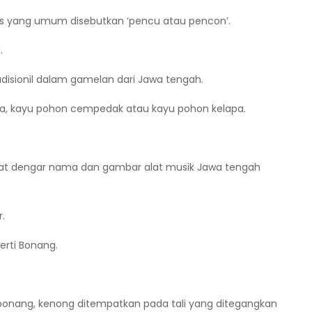
as yang umum disebutkan ‘pencu atau pencon’.
.
disionil dalam gamelan dari Jawa tengah.
angka, kayu pohon cempedak atau kayu pohon kelapa.
 saat dengar nama dan gambar alat musik Jawa tengah
.
rti Bonang.
onang, kenong ditempatkan pada tali yang ditegangkan