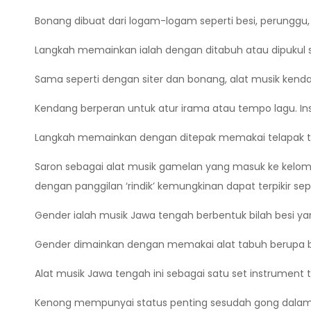
Bonang dibuat dari logam-logam seperti besi, perungg
Langkah memainkan ialah dengan ditabuh atau dipukul s
Sama seperti dengan siter dan bonang, alat musik kend
Kendang berperan untuk atur irama atau tempo lagu. Inst
Langkah memainkan dengan ditepak memakai telapak 
Saron sebagai alat musik gamelan yang masuk ke kelomp
dengan panggilan ‘rindik’ kemungkinan dapat terpikir sep
Gender ialah musik Jawa tengah berbentuk bilah besi y
Gender dimainkan dengan memakai alat tabuh berupa bu
Alat musik Jawa tengah ini sebagai satu set instrument t
Kenong mempunyai status penting sesudah gong dalam 