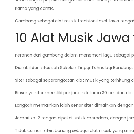
Jawa tengah populer dengan seni dan budaya tradisionil 
irama yang cantik.
Gambang sebagai alat musik tradisionil asal Jawa teng
10 Alat Musik Jawa
Peranan dari gambang dalam menemani lagu sebagai
Diambil dari situs sah Sekolah Tinggi Tehnologi Bandung, 
Siter sebagai seperangkatan alat musik yang terhitung 
Biasanya siter memiliki panjang sekitaran 30 cm dan dii
Langkah memainkan ialah senar siter dimainkan dengan ib
Jemari ke-2 tangan dipakai untuk meredam, dengan jemar
Tidak cuman siter, bonang sebagai alat musik yang u