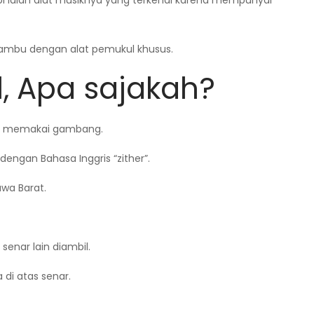
cipi ialah alat musiknya yang terkenal karena mempunyai
bambu dengan alat pemukul khusus.
l, Apa sajakah?
a memakai gambang.
dengan Bahasa Inggris “zither”.
awa Barat.
enar lain diambil.
di atas senar.