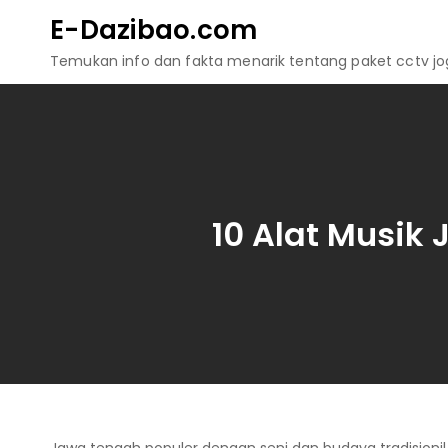
Skip
E-Dazibao.com
to
Temukan info dan fakta menarik tentang paket cctv jogj
content
10 Alat Musik