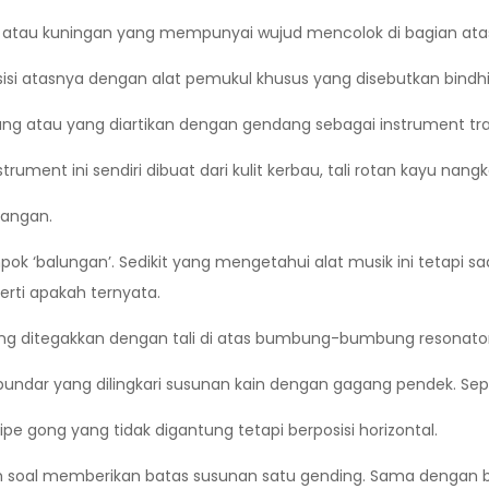
u, atau kuningan yang mempunyai wujud mencolok di bagian at
isi atasnya dengan alat pemukul khusus yang disebutkan bindhi
ang atau yang diartikan dengan gendang sebagai instrument tra
rument ini sendiri dibuat dari kulit kerbau, tali rotan kayu n
tangan.
ok ‘balungan’. Sedikit yang mengetahui alat musik ini tetapi
erti apakah ternyata.
ang ditegakkan dengan tali di atas bumbung-bumbung resonator
ndar yang dilingkari susunan kain dengan gagang pendek. Sepe
ipe gong yang tidak digantung tetapi berposisi horizontal.
soal memberikan batas susunan satu gending. Sama dengan b