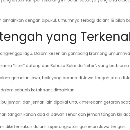
yang lestari sampai sekarang ini. Salah satunya yang bisa dici
ah dimainkan dengan dipukul. Umumnya terbagi dalam 18 bilah 
 tengah yang Terkena
 pangrengga lagu. Dalam kesenian gambang kromong umumny
nama “siter” datang dari Bahasa Belanda “citer”, yang berbicara 
dalam gamelan jawa, baik yang berada di Jawa tengah atau di J
si dalam sebuah kotak saat dimainkan.
u jemari, dan jemari lain dipakai untuk meredam getaran saat s
i tangan kanan ada di bawah senar dan jemari tangan kiri ada 
mum diketemukan dalam seperangkatan gamelan Jawa tengah.