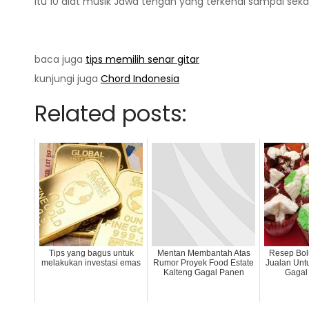
Itu 10 alat musik Jawa tengah yang terkenal sampai sekara
baca juga
tips memilih senar gitar
kunjungi juga
Chord Indonesia
Related posts:
Tips yang bagus untuk
Mentan Membantah Atas
Resep Bol
melakukan investasi emas
Rumor Proyek Food Estate
Jualan Unt
Kalteng Gagal Panen
Gagal