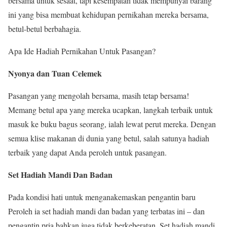
bersama untuk sesaat, tapi kesempatan tidak mempunyai barang
ini yang bisa membuat kehidupan pernikahan mereka bersama,
betul-betul berbahagia.
Apa Ide Hadiah Pernikahan Untuk Pasangan?
Nyonya dan Tuan Celemek
Pasangan yang mengolah bersama, masih tetap bersama!
Memang betul apa yang mereka ucapkan, langkah terbaik untuk
masuk ke buku bagus seorang, ialah lewat perut mereka. Dengan
semua klise makanan di dunia yang betul, salah satunya hadiah
terbaik yang dapat Anda peroleh untuk pasangan.
Set Hadiah Mandi Dan Badan
Pada kondisi hati untuk menganakemaskan pengantin baru
Peroleh ia set hadiah mandi dan badan yang terbatas ini – dan
pengantin pria bahkan juga tidak berkeberatan. Set hadiah mandi