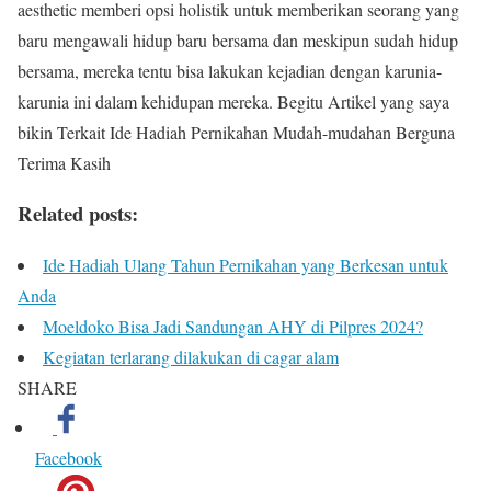
aesthetic memberi opsi holistik untuk memberikan seorang yang
baru mengawali hidup baru bersama dan meskipun sudah hidup
bersama, mereka tentu bisa lakukan kejadian dengan karunia-
karunia ini dalam kehidupan mereka. Begitu Artikel yang saya
bikin Terkait Ide Hadiah Pernikahan Mudah-mudahan Berguna
Terima Kasih
Related posts:
Ide Hadiah Ulang Tahun Pernikahan yang Berkesan untuk
Anda
Moeldoko Bisa Jadi Sandungan AHY di Pilpres 2024?
Kegiatan terlarang dilakukan di cagar alam
SHARE
Facebook