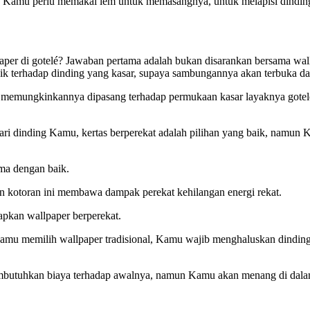
 Kamu perlu memakai lem untuk memasangnya, untuk melapisi dinding 
per di gotelé? Jawaban pertama adalah bukan disarankan bersama wallp
 terhadap dinding yang kasar, supaya sambungannya akan terbuka dan
yang memungkinkannya dipasang terhadap permukaan kasar layaknya gote
ari dinding Kamu, kertas berperekat adalah pilihan yang baik, namu
ma dengan baik.
an kotoran ini membawa dampak perekat kehilangan energi rekat.
pkan wallpaper berperekat.
u memilih wallpaper tradisional, Kamu wajib menghaluskan dinding su
butuhkan biaya terhadap awalnya, namun Kamu akan menang di dalam 