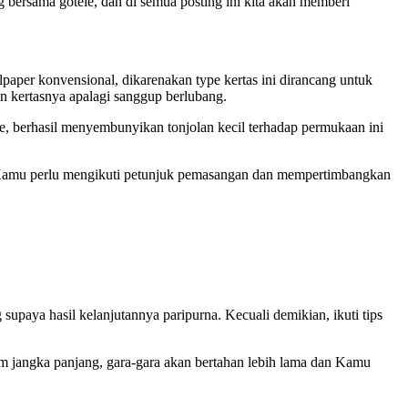
bersama gotelé, dan di semua posting ini kita akan memberi
aper konvensional, dikarenakan type kertas ini dirancang untuk
 kertasnya apalagi sanggup berlubang.
le, berhasil menyembunyikan tonjolan kecil terhadap permukaan ini
n Kamu perlu mengikuti petunjuk pemasangan dan mempertimbangkan
paya hasil kelanjutannya paripurna. Kecuali demikian, ikuti tips
jangka panjang, gara-gara akan bertahan lebih lama dan Kamu