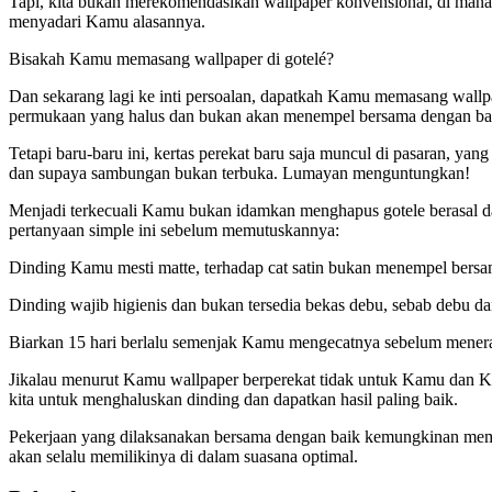
Tapi, kita bukan merekomendasikan wallpaper konvensional, di mana
menyadari Kamu alasannya.
Bisakah Kamu memasang wallpaper di gotelé?
Dan sekarang lagi ke inti persoalan, dapatkah Kamu memasang wallpa
permukaan yang halus dan bukan akan menempel bersama dengan baik
Tetapi baru-baru ini, kertas perekat baru saja muncul di pasaran, 
dan supaya sambungan bukan terbuka. Lumayan menguntungkan!
Menjadi terkecuali Kamu bukan idamkan menghapus gotele berasal d
pertanyaan simple ini sebelum memutuskannya:
Dinding Kamu mesti matte, terhadap cat satin bukan menempel bersa
Dinding wajib higienis dan bukan tersedia bekas debu, sebab debu d
Biarkan 15 hari berlalu semenjak Kamu mengecatnya sebelum menera
Jikalau menurut Kamu wallpaper berperekat tidak untuk Kamu dan Kam
kita untuk menghaluskan dinding dan dapatkan hasil paling baik.
Pekerjaan yang dilaksanakan bersama dengan baik kemungkinan mem
akan selalu memilikinya di dalam suasana optimal.