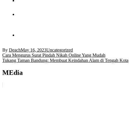
By
Deach
May 16, 2023
Uncategorized
Post
Cara Mengurus Surat Pindah Nikah Online Yang Mudah
Tukang Taman Bandung: Membuat Keindahan Alam di Tengah Kota
navigation
MEdia