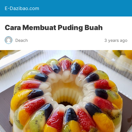
E-Dazibao.com
Cara Membuat Puding Buah
Deach
3 years ago