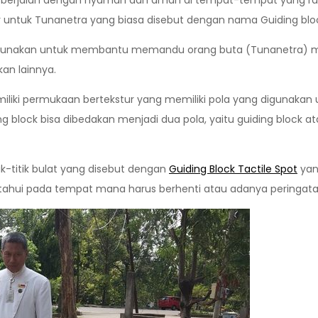
pat berjalan dengan nyaman dan aman di tempat-tempat yang r
untuk Tunanetra yang biasa disebut dengan nama Guiding blo
gunakan untuk membantu memandu orang buta (Tunanetra) me
kan lainnya.
miliki permukaan bertekstur yang memiliki pola yang digunaka
ng block bisa dibedakan menjadi dua pola, yaitu guiding block at
k-titik bulat yang disebut dengan
Guiding Block Tactile Spot
yan
ui pada tempat mana harus berhenti atau adanya peringatan 