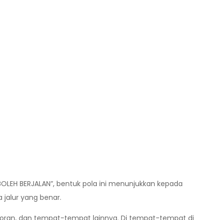
“BOLEH BERJALAN”, bentuk pola ini menunjukkan kepada
 jalur yang benar.
kantoran, dan tempat-tempat lainnya. Di tempat-tempat di