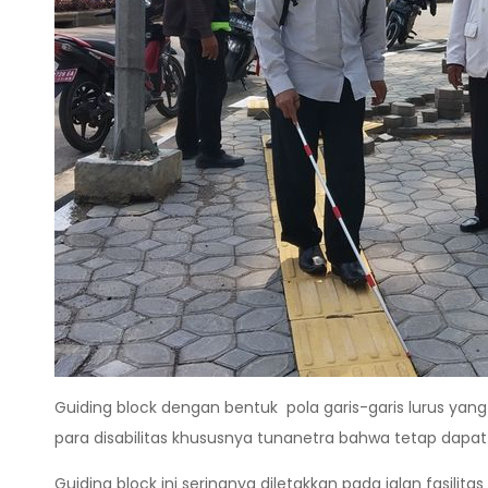
Guiding block dengan bentuk pola garis-garis lurus yan
para disabilitas khususnya tunanetra bahwa tetap dapat b
Guiding block ini seringnya diletakkan pada jalan fasili