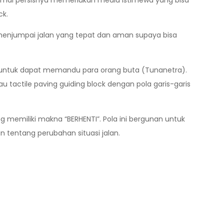
amai persisnya memerlukan media istimewa yang bisa
ck.
njumpai jalan yang tepat dan aman supaya bisa
n untuk dapat memandu para orang buta (Tunanetra).
au tactile paving guiding block dengan pola garis-garis
g memiliki makna “BERHENTI”. Pola ini bergunan untuk
tentang perubahan situasi jalan.