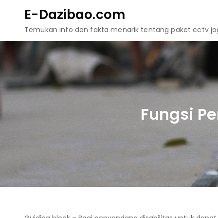
Skip
E-Dazibao.com
to
Temukan info dan fakta menarik tentang paket cctv jogj
content
Fungsi Pe