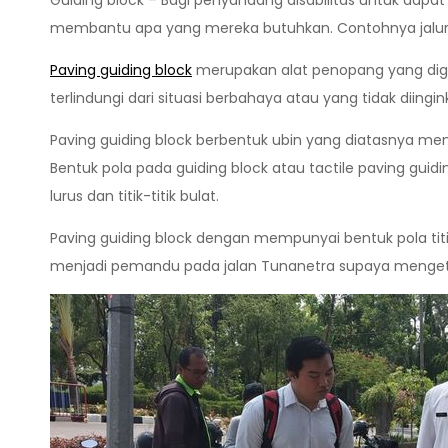
Guiding block – Bagi penyandang disabilitas untuk da
membantu apa yang mereka butuhkan. Contohnya jalur 
Paving guiding block
merupakan alat penopang yang di
terlindungi dari situasi berbahaya atau yang tidak diingin
Paving guiding block berbentuk ubin yang diatasnya me
Bentuk pola pada guiding block atau tactile paving guidi
lurus dan titik-titik bulat.
Paving guiding block dengan mempunyai bentuk pola titi
menjadi pemandu pada jalan Tunanetra supaya mengetah