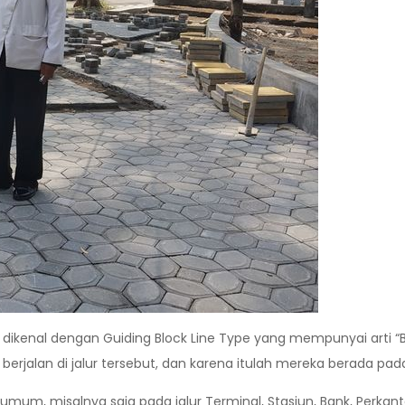
g dikenal dengan Guiding Block Line Type yang mempunyai arti 
erjalan di jalur tersebut, dan karena itulah mereka berada pada
tas umum, misalnya saja pada jalur Terminal, Stasiun, Bank, Per