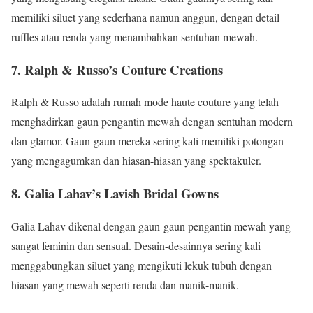
memiliki siluet yang sederhana namun anggun, dengan detail
ruffles atau renda yang menambahkan sentuhan mewah.
7. Ralph & Russo’s Couture Creations
Ralph & Russo adalah rumah mode haute couture yang telah
menghadirkan gaun pengantin mewah dengan sentuhan modern
dan glamor. Gaun-gaun mereka sering kali memiliki potongan
yang mengagumkan dan hiasan-hiasan yang spektakuler.
8. Galia Lahav’s Lavish Bridal Gowns
Galia Lahav dikenal dengan gaun-gaun pengantin mewah yang
sangat feminin dan sensual. Desain-desainnya sering kali
menggabungkan siluet yang mengikuti lekuk tubuh dengan
hiasan yang mewah seperti renda dan manik-manik.