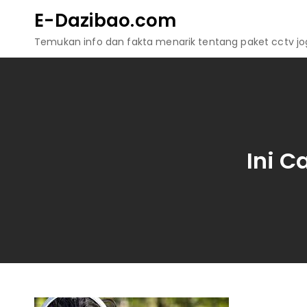
Skip
E-Dazibao.com
to
Temukan info dan fakta menarik tentang paket cctv jogj
content
Ini 