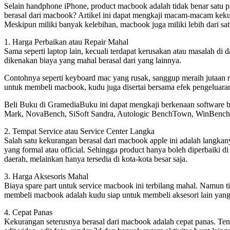
Selain handphone iPhone, product macbook adalah tidak benar satu pr
berasal dari macbook? Artikel ini dapat mengkaji macam-macam kek
Meskipun miliki banyak kelebihan, macbook juga miliki lebih dari sat
1. Harga Perbaikan atau Repair Mahal
Sama seperti laptop lain, kecuali terdapat kerusakan atau masalah d
dikenakan biaya yang mahal berasal dari yang lainnya.
Contohnya seperti keyboard mac yang rusak, sanggup meraih jutaan ru
untuk membeli macbook, kudu juga disertai bersama efek pengeluaran
Beli Buku di GramediaBuku ini dapat mengkaji berkenaan software ben
Mark, NovaBench, SiSoft Sandra, Autologic BenchTown, WinBenc
2. Tempat Service atau Service Center Langka
Salah satu kekurangan berasal dari macbook apple ini adalah langkanya
yang formal atau official. Sehingga product hanya boleh diperbaiki di 
daerah, melainkan hanya tersedia di kota-kota besar saja.
3. Harga Aksesoris Mahal
Biaya spare part untuk service macbook ini terbilang mahal. Namun tid
membeli macbook adalah kudu siap untuk membeli aksesori lain yang
4. Cepat Panas
Kekurangan seterusnya berasal dari macbook adalah cepat panas. Tent