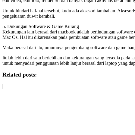
edit video, edit foto, render 3d dan banyak ragam aktivitas berat lainn
Untuk hindari hal-hal tersebut, kudu ada aksesori tambahan. Aksesor
pengeluaran duwit kembali.
5. Dukungan Software & Game Kurang
Kekurangan lain berasal dari macbook adalah perlindungan software 
Mac Os. Hal itu dikarenakan pada pembuatan software atau game berli
Maka berasal dari itu, umumnya pengembang software dan game han
Itulah lebih dari satu berlebihan dan kekurangan yang tersedia pada l
untuk menyadari penggunaan lebih lanjut berasal dari laptop yang dap
Related posts: