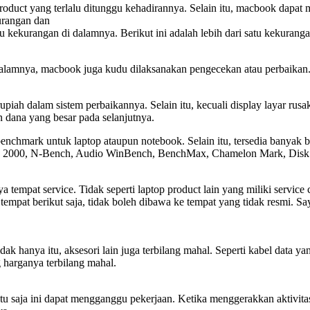
oduct yang terlalu ditunggu kehadirannya. Selain itu, macbook dapat m
urangan dan
u kekurangan di dalamnya. Berikut ini adalah lebih dari satu kekurang
i dalamnya, macbook juga kudu dilaksanakan pengecekan atau perbaikan
piah dalam sistem perbaikannya. Selain itu, kecuali display layar rus
 dana yang besar pada selanjutnya.
chmark untuk laptop ataupun notebook. Selain itu, tersedia banyak ba
h 2000, N-Bench, Audio WinBench, BenchMax, Chamelon Mark, Dis
 tempat service. Tidak seperti laptop product lain yang miliki service 
tempat berikut saja, tidak boleh dibawa ke tempat yang tidak resmi. Say
ak hanya itu, aksesori lain juga terbilang mahal. Seperti kabel data yan
 harganya terbilang mahal.
u saja ini dapat mengganggu pekerjaan. Ketika menggerakkan aktivitas 