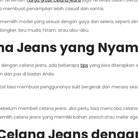
n tersendiri.
Harga grosir celana jeans
juga tersedia dalam berba
a membuat penampilan lebih casual dan santai.
a memilih model yang sesuai dengan gaya dan selera, seperti sl
dongker, biru muda, hitam, atau abu-abu.
ana Jeans yang Nya
i dengan celana jeans, ada beberapa
tips
yang bisa diterapkan. 
an dan pas di badan Anda.
tat bisa membuat penggunanya sulit bergerak dan merasa sesa
ebelum membeli celana jeans. Jika perlu, bisa mencoba celana
memilih celana jeans yang memiliki bahan
stretch
atau melar agar
Celana Jeans denga