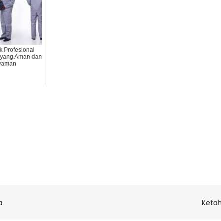
 Profesional
a yang Aman dan
yaman
a
Ketah