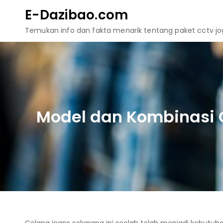
Skip
E-Dazibao.com
to
Temukan info dan fakta menarik tentang paket cctv jogj
content
Model dan Kombinasi C