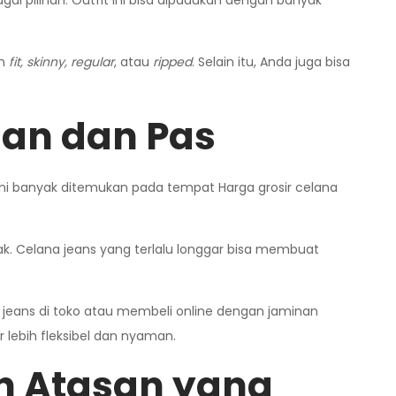
gai pilihan. Outfit ini bisa dipadukan dengan banyak
im
fit, skinny, regular
, atau
ripped
. Selain itu, Anda juga bisa
man dan Pas
Ini banyak ditemukan pada tempat Harga grosir celana
k. Celana jeans yang terlalu longgar bisa membuat
 jeans di toko atau membeli online dengan jaminan
 lebih fleksibel dan nyaman.
n Atasan yang