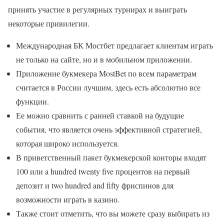
принять участие в регулярных турнирах и выиграть
некоторые привилегии.
Международная БК Мостбет предлагает клиентам играть
не только на сайте, но и в мобильном приложении.
Приложение букмекера MostBet по всем параметрам
считается в России лучшим, здесь есть абсолютно все
функции.
Ее можно сравнить с ранней ставкой на будущие
события, что является очень эффективной стратегией,
которая широко используется.
В приветственный пакет букмекерской конторы входят
100 или a hundred twenty five процентов на первый
депозит и two hundred and fifty фриспинов для
возможности играть в казино.
Также стоит отметить, что вы можете сразу выбирать из