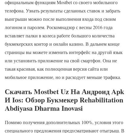
официальным функциям Mostbet со своего мобильного
телефона. Узнать результаты сделанных ставок и забрать
выигрыши можно после выполнения входа под своим
логином и паролем. Роскомнадзор с весны 2016 года
вставляет палки в колеса работе большого количества
букмекерских контор и онлайн казино. В дальнем конце
страницы вы можете изменить интерфейс на другой язык
или установить приложение на свой смартфон. Она не
такая красивая, как полноценная версия сайта или
мобильное приложение, но и расходует меньше трафика.
Скачать Mostbet Uz На Андроид Apk
И Ios: Обзор Букмекер Rehabilitation
Abdiyasa Dharma Inovasi
Помимо получения дополнительных 100%, условия этого
специального предложения предусматривают отыгрыш. В