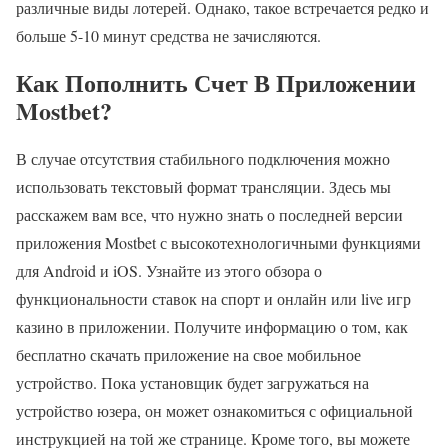
различные виды лотерей. Однако, такое встречается редко и
больше 5-10 минут средства не зачисляются.
Как Пополнить Счет В Приложении
Mostbet?
В случае отсутствия стабильного подключения можно
использовать текстовый формат трансляции. Здесь мы
расскажем вам все, что нужно знать о последней версии
приложения Mostbet с высокотехнологичными функциями
для Android и iOS. Узнайте из этого обзора о
функциональности ставок на спорт и онлайн или live игр
казино в приложении. Получите информацию о том, как
бесплатно скачать приложение на свое мобильное
устройство. Пока установщик будет загружаться на
устройство юзера, он может ознакомиться с официальной
инструкцией на той же странице. Кроме того, вы можете