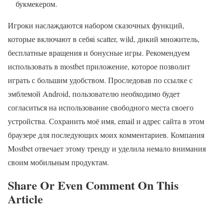
букмекером.
Игроки наслаждаются набором сказочных функций,
которые включают в себяi scatter, wild, дикий множитель,
бесплатные вращения и бонусные игры. Рекомендуем
использовать в mostbet приложение, которое позволит
играть с большим удобством. Проследовав по ссылке с
эмблемой Android, пользователю необходимо будет
согласиться на использование свободного места своего
устройства. Сохранить моё имя, email и адрес сайта в этом
браузере для последующих моих комментариев. Компания
Mostbet отвечает этому тренду и уделила немало внимания
своим мобильным продуктам.
Share Or Even Comment On This
Article