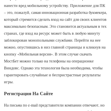
нанести вред мобильному устройству. Приложение для ПК
– это, пожалуй, самая инновационная разработка букмекера,
который стремится сделать вход на сайт для своих клиентов
максимально безопасным. Это становится актуальным в тех
странах, где вход на ресурс может быть в любую минуту
заблокирован монопольными службами. Перейти на нее
можно, опустившись в низ главной страницы и кликнув на
кнопку «Мобильная версия». В этом случае скачать
МостБет можно только на телефоны на операционке
Виндовс. Однако эта технология была необходима, чтобы
гарантировать случайные и беспристрастные результаты
игры.
Регистрация На Сайте
На письма по e-mail представители компании отвечают, но