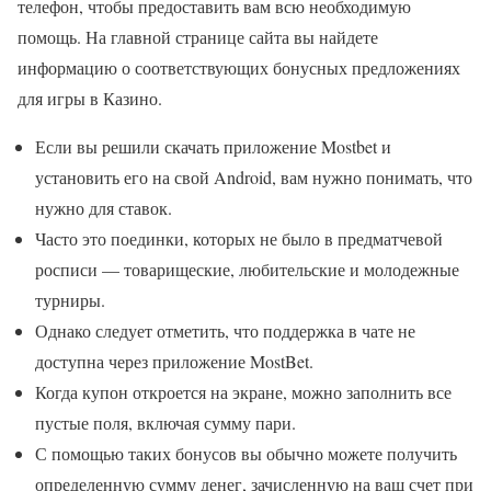
телефон, чтобы предоставить вам всю необходимую
помощь. На главной странице сайта вы найдете
информацию о соответствующих бонусных предложениях
для игры в Казино.
Если вы решили скачать приложение Mostbet и
установить его на свой Android, вам нужно понимать, что
нужно для ставок.
Часто это поединки, которых не было в предматчевой
росписи — товарищеские, любительские и молодежные
турниры.
Однако следует отметить, что поддержка в чате не
доступна через приложение MostBet.
Когда купон откроется на экране, можно заполнить все
пустые поля, включая сумму пари.
С помощью таких бонусов вы обычно можете получить
определенную сумму денег, зачисленную на ваш счет при