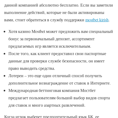
данной компанией абсолютно бесплатно. Если вы заметили
выполнение действий, которые не были активированы
вами, стоит обратиться в службу поддержки
mostbet kirish
.
Хотя казино Mostbet может предложить вам специальный
бонус за первоначальный депозит, ассортимент
предлагаемых игр является исключительным.
После того, как клиент предоставил свои паспортные
данные для проверки службе безопасности, он имеет
право выводить средства.
Лотереи – это еще один отличный способ получить
дополнительное вознаграждение от ставок в Интернете.
Международная беттинговая компания Мостбет
предлагает пользователям большой выбор видов спорта
для ставок и много азартных развлечений.
Когда игрок выберет предпочтительный язык БК, ее