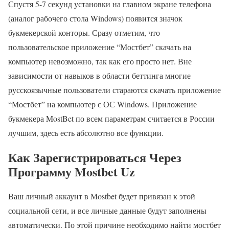
Спустя 5-7 секунд установки на главном экране телефона
(аналог рабочего стола Windows) появится значок
букмекерской конторы. Сразу отметим, что
пользовательское приложение “Мостбет” скачать на
компьютер невозможно, так как его просто нет. Вне
зависимости от навыков в области беттинга многие
русскоязычные пользователи стараются скачать приложение
“Мостбет” на компьютер с ОС Windows. Приложение
букмекера MostBet по всем параметрам считается в России
лучшим, здесь есть абсолютно все функции.
Как Зарегистрироваться Через
Программу Mostbet Uz
Ваш личный аккаунт в Mostbet будет привязан к этой
социальной сети, и все личные данные будут заполнены
автоматически. По этой причине необходимо найти мостбет