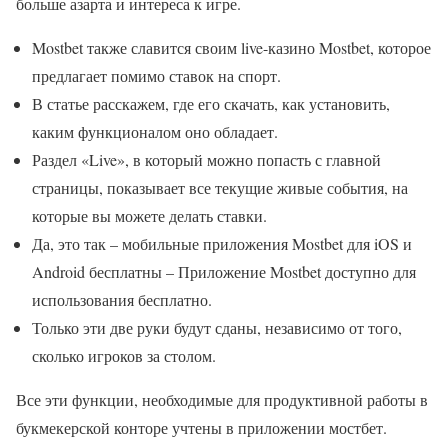
больше азарта и интереса к игре.
Mostbet также славится своим live-казино Mostbet, которое
предлагает помимо ставок на спорт.
В статье расскажем, где его скачать, как установить,
каким функционалом оно обладает.
Раздел «Live», в который можно попасть с главной
страницы, показывает все текущие живые события, на
которые вы можете делать ставки.
Да, это так – мобильные приложения Mostbet для iOS и
Android бесплатны – Приложение Mostbet доступно для
использования бесплатно.
Только эти две руки будут сданы, независимо от того,
сколько игроков за столом.
Все эти функции, необходимые для продуктивной работы в
букмекерской конторе учтены в приложении мостбет.