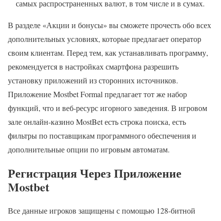
самых распространенных валют, в том числе и в сумах.
В разделе «Акции и бонусы» вы сможете прочесть обо всех
дополнительных условиях, которые предлагает оператор
своим клиентам. Перед тем, как устанавливать программу,
рекомендуется в настройках смартфона разрешить
установку приложений из сторонних источников.
Приложение Mostbet Formal предлагает тот же набор
функций, что и веб-ресурс игорного заведения. В игровом
зале онлайн-казино MostBet есть строка поиска, есть
фильтры по поставщикам программного обеспечения и
дополнительные опции по игровым автоматам.
Регистрация Через Приложение
Mostbet
Все данные игроков защищены с помощью 128-битной