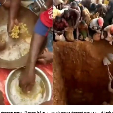
di gunung emas. Namun lokasi ditemukannya gunung emas sangat jauh d