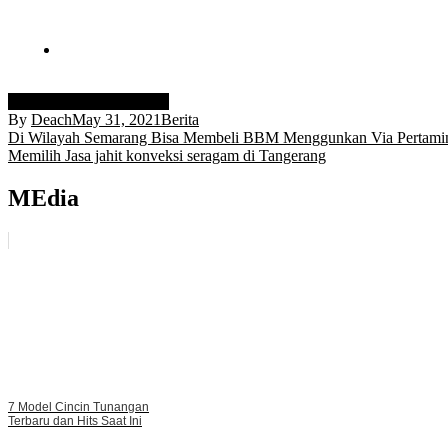
berita viral
info penemuan
By
Deach
May 31, 2021
Berita
Post
Di Wilayah Semarang Bisa Membeli BBM Menggunkan Via Pertamina
Memilih Jasa jahit konveksi seragam di Tangerang
navigation
MEdia
7 Model Cincin Tunangan
Terbaru dan Hits Saat Ini