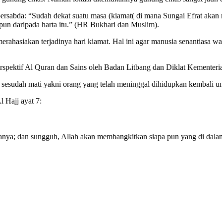
sabda: “Sudah dekat suatu masa (kiamat( di mana Sungai Efrat akan m
 pun daripada harta itu.” (HR Bukhari dan Muslim).
erahasiakan terjadinya hari kiamat. Hal ini agar manusia senantiasa 
Perspektif Al Quran dan Sains oleh Badan Litbang dan Diklat Kementer
n sesudah mati yakni orang yang telah meninggal dihidupkan kembali un
 Hajj ayat 7:
danya; dan sungguh, Allah akan membangkitkan siapa pun yang di dalam