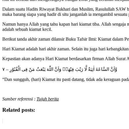
Dalam suatu Hadits Riwayat Bukhari dan Muslim, Rasulullah SAW ber
maka barang siapa yang hadir di situ janganlah ia mengambil sesuatu
Namun hanya Allah yang tahu kapan hari kiamat tiba. Allah sengaja m
adalah sebuah kiamat kecil.
Berikut tanda akhir zaman dilansir Buku Tafsir Ilmi: Kiamat dalam 
Hari Kiamat adalah hari akhir zaman. Selain itu juga hari kebangkita
Kepastian akan adanya Hari Kiamat berdasarkan firman Allah Surat Al
وَّاَنَّ السَّاعَةَ اٰتِيَةٌ لَّا رَيْبَ فِيْهَاۙ وَاَنَّ اللّٰهَ يَبْعَثُ مَنْ فِى الْقُبُوْرِ – ٧
“Dan sungguh, (hari) Kiamat itu pasti datang, tidak ada keraguan pa
Sumber referensi :
Tujuh berita
Related posts: