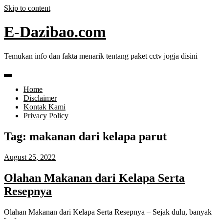
Skip to content
E-Dazibao.com
Temukan info dan fakta menarik tentang paket cctv jogja disini
Home
Disclaimer
Kontak Kami
Privacy Policy
Tag:
makanan dari kelapa parut
August 25, 2022
Olahan Makanan dari Kelapa Serta
Resepnya
Olahan Makanan dari Kelapa Serta Resepnya – Sejak dulu, banyak