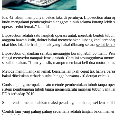
Ida, 42 tahun, mempunyai bekas luka di perutnya. Liposuction atau oper
kudu mengalami pembengkakan anggota tubuh selama kurang lebih satu
operasi sedot lemak,” kata Ida.
Liposuction adalah satu langkah operasi untuk merubah bentuk tubuh
anggota bawah kulit, dokter bakal menyebabkan lubang kecil terhada
obat bius lokal terhadap lemak yang bakal dibuang secara
sedot lema
Liposuction dijalankan sehabis menunggu kurang lebih 30 menit. Pe
fungsi menyedot nampak lemak tubuh. Cara ini sesungguhnya umum di
sekali tindakan. “Lumayan sih, mampu membuat beli dua motor baru,”
Metode menghilangkan lemak bersama langkah cepat tak hanya bersama 
bakal dibekukan terhadap suhu hingga bersama -10 derajat celcius.
Coolsculpting merupakan satu metode pembentukan tubuh tanpa opera
sistem pembuangan tubuh tanpa memengaruhi jaringan tubuh yang lain
FDA terhadap 2010.
Suhu rendah menambahkan reaksi peradangan terhadap sel lemak di ba
Contoh lain yang paling paling sederhana adalah tangan bakal memer