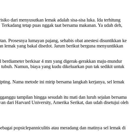
risiko dari menyusutkan lemak adalah sisa-sisa luka. Ida terhitung
. Terkadang tetap puas nggak taat bersama makanan. Ya udah deh,
n. Prosesnya lumayan pajang, sehabis obat anestesi disuntikkan ke
an lemak yang bakal disedot. Jarum berikut berguna menyuntikkan
pul berdiameter berkisar 4 mm yang digerak-gerakkan maju-mundur
tubuh. Namun, biaya yang kudu dikeluarkan pun tak sedikit untuk
lpting. Nama metode ini mirip bersama langkah kerjanya, sel lemak
ganggu tampilan hingga sesudah itu mati dan luruh sejalan bersama
n dari Harvard University, Amerika Serikat, dan udah disetujui oleh
bagai popsiclepanniculitis atau meradang dan matinya sel lemak di