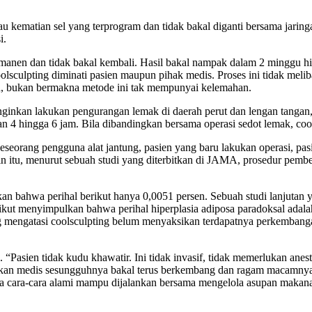
au kematian sel yang terprogram dan tidak bakal diganti bersama jarin
i.
manen dan tidak bakal kembali. Hasil bakal nampak dalam 2 minggu hin
lsculpting diminati pasien maupun pihak medis. Proses ini tidak melibat
, bukan bermakna metode ini tak mempunyai kelemahan.
nginkan lakukan pengurangan lemak di daerah perut dan lengan tangan,
 4 hingga 6 jam. Bila dibandingkan bersama operasi sedot lemak, cool
 seseorang pengguna alat jantung, pasien yang baru lakukan operasi, pa
Selain itu, menurut sebuah studi yang diterbitkan di JAMA, prosedur 
lkan bahwa perihal berikut hanya 0,0051 persen. Sebuah studi lanjutan
ikut menyimpulkan bahwa perihal hiperplasia adiposa paradoksal adalah
ang mengatasi coolsculpting belum menyaksikan terdapatnya perkemban
le. “Pasien tidak kudu khawatir. Ini tidak invasif, tidak memerlukan ane
ndakan medis sesungguhnya bakal terus berkembang dan ragam macamn
ika cara-cara alami mampu dijalankan bersama mengelola asupan makana