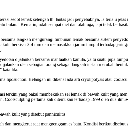
asi sedot lemak setengah th. lantas jadi penyebabnya. Ia terlalu jelas 
 bulan. “Kemarin, udah sempat diet dan olahraga, tapi tidak berhasil
 bersama langkah mengurangi timbunan lemak bersama sistem penyedota
p kulit berkisar 3-4 mm dan memasukkan jarum tumpul terhadap jaring
k
.
nyedotan dijalankan bersama manfaatkan kanula, yaitu suatu pipa tum
jalankan oleh sebagian orang sebagai langkah instan merubah bentuk 
 kata Ida.
liposuction. Belangan ini dikenal ada arti cryolipolysis atau coolscu
si terkini yang bakal membekukan sel lemak di bawah kulit yang meng
. Coolsculpting pertama kali ditemukan terhadap 1999 oleh dua ilmuwa
wah kulit yang disebut panniculitis.
ah dan mengkerut saat menggenggam es batu. Kondisi berikut disebut se