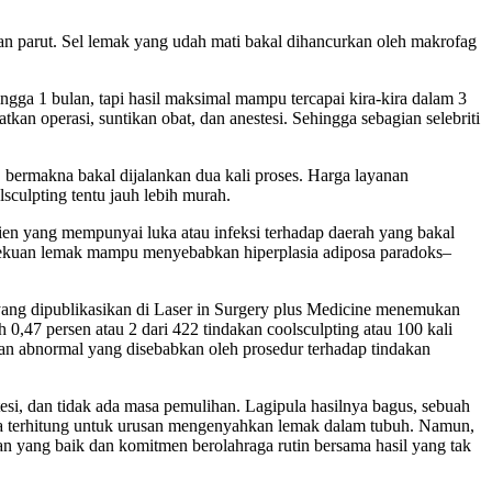
gan parut. Sel lemak yang udah mati bakal dihancurkan oleh makrofag
gga 1 bulan, tapi hasil maksimal mampu tercapai kira-kira dalam 3
kan operasi, suntikan obat, dan anestesi. Sehingga sebagian selebriti
 bermakna bakal dijalankan dua kali proses. Harga layanan
sculpting tentu jauh lebih murah.
sien yang mempunyai luka atau infeksi terhadap daerah yang bakal
pembekuan lemak mampu menyebabkan hiperplasia adiposa paradoks–
 yang dipublikasikan di Laser in Surgery plus Medicine menemukan
 0,47 persen atau 2 dari 422 tindakan coolsculpting atau 100 kali
gan abnormal yang disebabkan oleh prosedur terhadap tindakan
stesi, dan tidak ada masa pemulihan. Lagipula hasilnya bagus, sebuah
ya terhitung untuk urusan mengenyahkan lemak dalam tubuh. Namun,
n yang baik dan komitmen berolahraga rutin bersama hasil yang tak