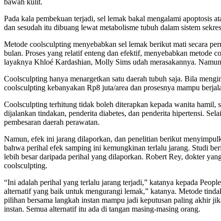
bawah kulit.
Pada kala pembekuan terjadi, sel lemak bakal mengalami apoptosis at
dan sesudah itu dibuang lewat metabolisme tubuh dalam sistem sekres
Metode coolsculpting menyebabkan sel lemak berikut mati secara per
bulan. Proses yang relatif enteng dan efektif, menyebabkan metode coo
layaknya Khloé Kardashian, Molly Sims udah merasakannya. Namun
Coolsculpting hanya menargetkan satu daerah tubuh saja. Bila mengi
coolsculpting kebanyakan Rp8 juta/area dan prosesnya mampu berjalan
Coolsculpting terhitung tidak boleh diterapkan kepada wanita hamil,
dijalankan tindakan, penderita diabetes, dan penderita hipertensi. 
pembesaran daerah perawatan.
Namun, efek ini jarang dilaporkan, dan penelitian berikut menyimpu
bahwa perihal efek samping ini kemungkinan terlalu jarang. Studi ber
lebih besar daripada perihal yang dilaporkan. Robert Rey, dokter y
coolsculpting.
“Ini adalah perihal yang terlalu jarang terjadi,” katanya kepada Peop
alternatif yang baik untuk mengurangi lemak,” katanya. Metode ti
pilihan bersama langkah instan mampu jadi keputusan paling akhir j
instan. Semua alternatif itu ada di tangan masing-masing orang.