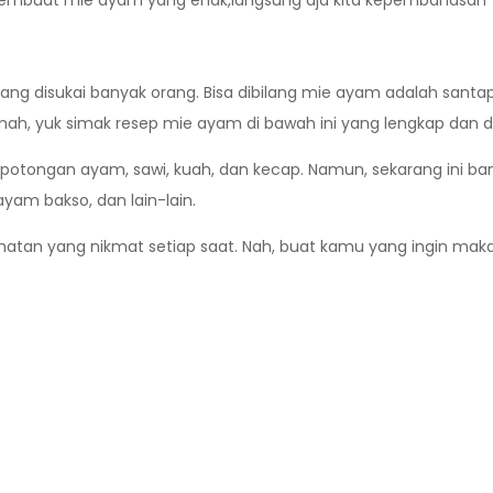
a membuat mie ayam yang enak,langsung aja kita kepembahasan
yang disukai banyak orang. Bisa dibilang mie ayam adalah sant
h, yuk simak resep mie ayam di bawah ini yang lengkap dan d
otongan ayam, sawi, kuah, dan kecap. Namun, sekarang ini bany
am bakso, dan lain-lain.
an yang nikmat setiap saat. Nah, buat kamu yang ingin makan