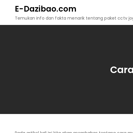
Skip
E-Dazibao.com
to
Temukan info dan fakta menarik tentang paket cctv jogj
content
Car