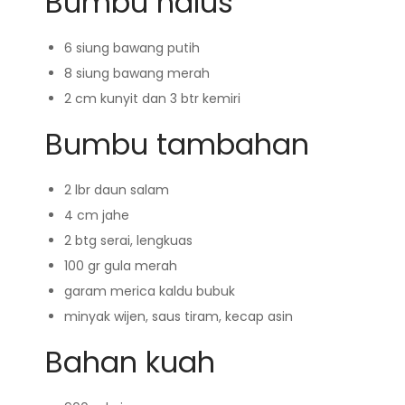
Bumbu halus
6 siung bawang putih
8 siung bawang merah
2 cm kunyit dan 3 btr kemiri
Bumbu tambahan
2 lbr daun salam
4 cm jahe
2 btg serai, lengkuas
100 gr gula merah
garam merica kaldu bubuk
minyak wijen, saus tiram, kecap asin
Bahan kuah