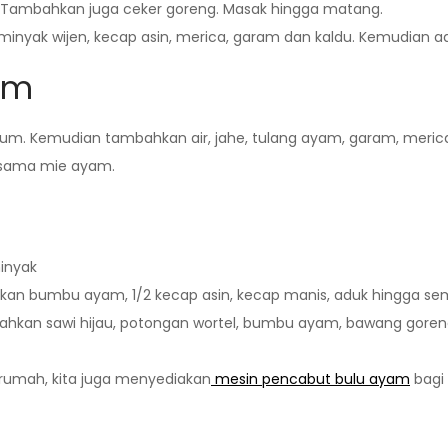
 Tambahkan juga ceker goreng. Masak hingga matang.
, minyak wijen, kecap asin, merica, garam dan kaldu. Kemudia
am
. Kemudian tambahkan air, jahe, tulang ayam, garam, merica d
ersama mie ayam.
inyak
kan bumbu ayam, 1/2 kecap asin, kecap manis, aduk hingga s
ahkan sawi hijau, potongan wortel, bumbu ayam, bawang goren
rumah, kita juga menyediakan
mesin pencabut bulu ayam
bagi 