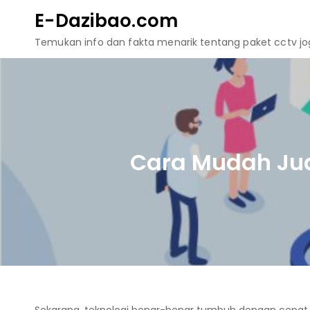
Skip
E-Dazibao.com
to
Temukan info dan fakta menarik tentang paket cctv jogj
content
Cara Mudah Jua