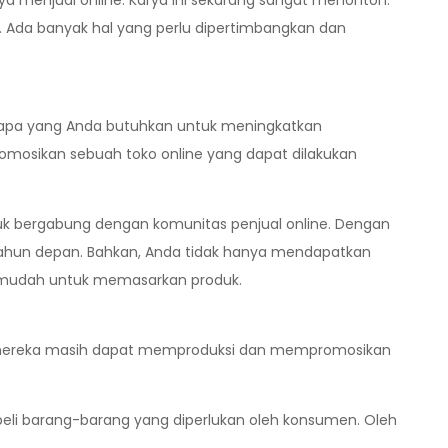
ya menjual online. Karya ini sekarang sangat menonton.
n. Ada banyak hal yang perlu dipertimbangkan dan
tu apa yang Anda butuhkan untuk meningkatkan
omosikan sebuah toko online yang dapat dilakukan
 bergabung dengan komunitas penjual online. Dengan
ahun depan. Bahkan, Anda tidak hanya mendapatkan
h mudah untuk memasarkan produk.
gga mereka masih dapat memproduksi dan mempromosikan
beli barang-barang yang diperlukan oleh konsumen. Oleh