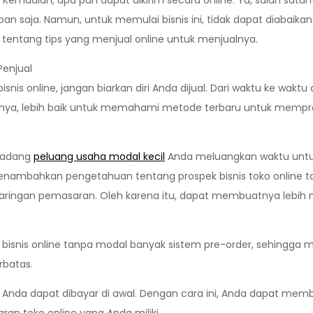
emudian, apa pun dapat dikirim secara online. Ya, salah satun
an saja. Namun, untuk memulai bisnis ini, tidak dapat diabaika
u tentang tips yang menjual online untuk menjualnya.
Penjual
 online, jangan biarkan diri Anda dijual. Dari waktu ke wak
kannya, lebih baik untuk memahami metode terbaru untuk mempr
kadang
peluang usaha modal kecil
Anda meluangkan waktu untuk
nambahkan pengetahuan tentang prospek bisnis toko online t
jaringan pemasaran. Oleh karena itu, dapat membuatnya lebi
n bisnis online tanpa modal banyak sistem pre-order, sehin
rbatas.
, Anda dapat dibayar di awal. Dengan cara ini, Anda dapat mem