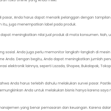
an toko online yang Anda miliki.
di pasar, Anda harus dapat menarik pelanggan dengan tampila
n itu, juga menempatkan label pada produk.
ni dapat meningkatkan nilai jual produk di mata konsumen. Nah
ring sosial. Anda juga perlu memonitor langkah-langkah di mes
 Anda. Dengan begitu, Anda dapat meningkatkan jumlah pengun
i elektronik lainnya, seperti Lazada, Shopee, Bukalapak, Tokope
ahwa Anda harus terlebih dahulu melakukan survei pasar. Pastika
memungkinkan Anda untuk melakukan bisnis hanya karena saya m
anajemen yang benar pemasaran dan keuangan. Karena dalam 