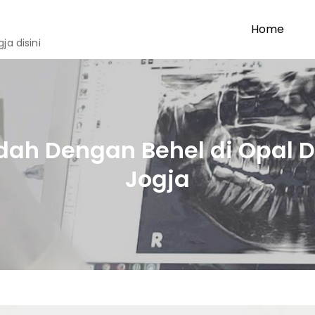
Home
a disini
dah Dengan Behel di Opal De
Jogja