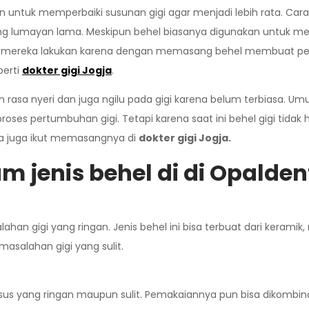
n untuk memperbaiki susunan gigi agar menjadi lebih rata. Cara
ng lumayan lama. Meskipun behel biasanya digunakan untuk menga
i mereka lakukan karena dengan memasang behel membuat penampi
perti
dokter gigi
Jogja
.
asa nyeri dan juga ngilu pada gigi karena belum terbiasa. Umu
roses pertumbuhan gigi. Tetapi karena saat ini behel gigi tida
sa juga ikut memasangnya di
dokter gigi
Jogja.
 jenis behel
di di Opalden
 gigi yang ringan. Jenis behel ini bisa terbuat dari keramik, me
salahan gigi yang sulit.
kasus yang ringan maupun sulit. Pemakaiannya pun bisa dikombin