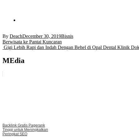
By
Deach
December 30, 2019
Bisnis
Post
Berwisata ke Pantai Kuncaran
Gigi Lebih Rapi dan Indah Dengan Behel di Opal Dental Klinik Dokt
navigation
MEdia
Backlink Gratis Pagerank
Tinggi untuk Meningkatkan
Peringkat SEO