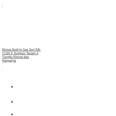
Rinnai Built In Gas Seri RB-
713N S, Kompor Tanam 3
Tungku Rinnai dan
Harganya