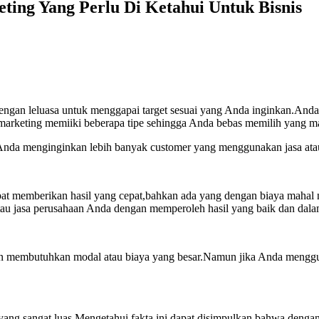
ing Yang Perlu Di Ketahui Untuk Bisnis
ngan leluasa untuk menggapai target sesuai yang Anda inginkan.Anda
l marketing memiiki beberapa tipe sehingga Anda bebas memilih yang m
a Anda menginginkan lebih banyak customer yang menggunakan jasa at
at memberikan hasil yang cepat,bahkan ada yang dengan biaya mahal 
u jasa perusahaan Anda dengan memperoleh hasil yang baik dan dalam 
an membutuhkan modal atau biaya yang besar.Namun jika Anda mengg
 yang sangat luas.Mengetahui fakta ini,dapat disimpulkan bahwa deng