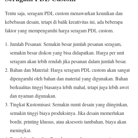
Tentu saja, seragam PDL custom menawarkan keunikan dan
kebebasan desain, tetapi di balik kreativitas ini, ada beberapa
faktor yang mempengaruhi harga seragam PDL custom.
Jumlah Pesanan: Semakin besar jumlah pesanan seragam,
semakin besar diskon yang bisa didapatkan. Harga per unit
seragam akan lebih rendah jika pesanan dalam jumlah besar.
Bahan dan Material: Harga seragam PDL custom akan sangat
dipengaruhi oleh bahan dan material yang digunakan. Bahan
berkualitas tinggi biasanya lebih mahal, tetapi juga lebih awet
dan nyaman digunakan.
Tingkat Kustomisasi: Semakin rumit desain yang diinginkan,
semakin tinggi biaya produksinya. Jika desain memerlukan
bordir, printing khusus, atau aksesoris tambahan, biaya akan
meningkat.