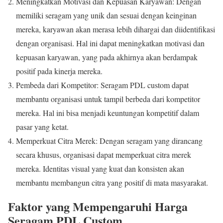
Meningkatkan Motivasi dan Kepuasan Karyawan: Dengan
memiliki seragam yang unik dan sesuai dengan keinginan
mereka, karyawan akan merasa lebih dihargai dan diidentifikasi
dengan organisasi. Hal ini dapat meningkatkan motivasi dan
kepuasan karyawan, yang pada akhirnya akan berdampak
positif pada kinerja mereka.
Pembeda dari Kompetitor: Seragam PDL custom dapat
membantu organisasi untuk tampil berbeda dari kompetitor
mereka. Hal ini bisa menjadi keuntungan kompetitif dalam
pasar yang ketat.
Memperkuat Citra Merek: Dengan seragam yang dirancang
secara khusus, organisasi dapat memperkuat citra merek
mereka. Identitas visual yang kuat dan konsisten akan
membantu membangun citra yang positif di mata masyarakat.
Faktor yang Mempengaruhi Harga
Seragam PDL Custom