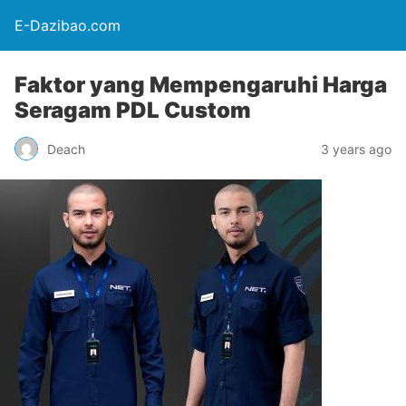
E-Dazibao.com
Faktor yang Mempengaruhi Harga
Seragam PDL Custom
Deach
3 years ago