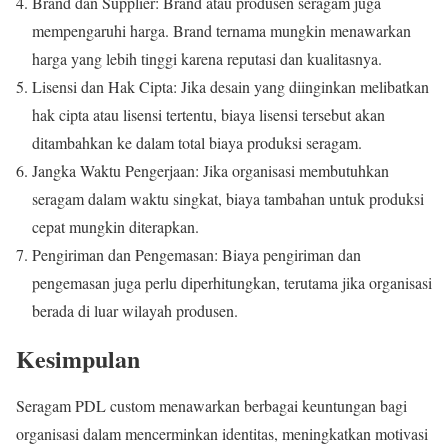
Brand dan Supplier: Brand atau produsen seragam juga
mempengaruhi harga. Brand ternama mungkin menawarkan
harga yang lebih tinggi karena reputasi dan kualitasnya.
Lisensi dan Hak Cipta: Jika desain yang diinginkan melibatkan
hak cipta atau lisensi tertentu, biaya lisensi tersebut akan
ditambahkan ke dalam total biaya produksi seragam.
Jangka Waktu Pengerjaan: Jika organisasi membutuhkan
seragam dalam waktu singkat, biaya tambahan untuk produksi
cepat mungkin diterapkan.
Pengiriman dan Pengemasan: Biaya pengiriman dan
pengemasan juga perlu diperhitungkan, terutama jika organisasi
berada di luar wilayah produsen.
Kesimpulan
Seragam PDL custom menawarkan berbagai keuntungan bagi
organisasi dalam mencerminkan identitas, meningkatkan motivasi