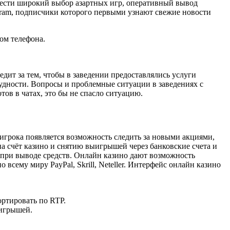
нести широкий выбор азартных игр, оперативный вывод
ram, подписчики которого первыми узнают свежие новости
ом телефона.
дит за тем, чтобы в заведении предоставлялись услуги
удности. Вопросы и проблемные ситуации в заведениях с
ов в чатах, это бы не спасло ситуацию.
игрока появляется возможность следить за новыми акциями,
а счёт казино и снятию выигрышей через банковские счета и
, при выводе средств. Онлайн казино дают возможность
сему миру PayPal, Skrill, Neteller. Интерфейс онлайн казино
ортировать по RTP.
ыигрышей.