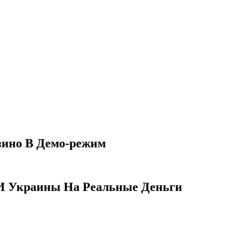
зино В Демо-режим
 И Украины На Реальные Деньги