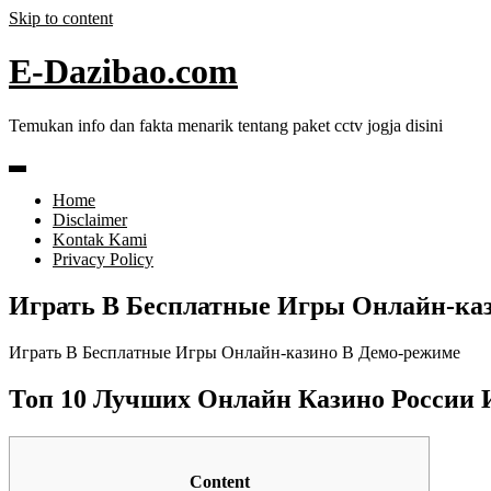
Skip to content
E-Dazibao.com
Temukan info dan fakta menarik tentang paket cctv jogja disini
Home
Disclaimer
Kontak Kami
Privacy Policy
Играть В Бесплатные Игры Онлайн-ка
Играть В Бесплатные Игры Онлайн-казино В Демо-режиме
Топ 10 Лучших Онлайн Казино России
Content