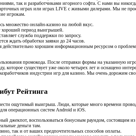
ениями, так и разработчиками игорного софта. С нами вы никог
карточных играх или играх LIVE с живыми дилерами. Мы не прос
ие игрокам.
сь множество онлайн-казино на любой вкус.
от хороший период выигрышей.
ставляет служба поддержки по запросу.
ся ждать обработки заявки до 24 часов.
я действительно хорошим информационным ресурсом о проблемны
льзования промокода. После отправки формы на указанную игрок
ду, которое существует уже около четырех лет и оснащено интере
 разработчиков индустрии игр для казино. Мы очень дорожим с
ибут Рейтинга
нести ощутимый выигрыш. Люди, которые много времени проводя
для операционных систем Android и iOS.
вный джекпот, воспользоваться бонусным раундом, состоящим из
еальные деньги там.
азино, так и от ваших предпочтительных способов оплаты.