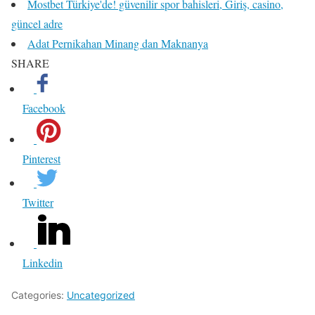
Mostbet Türkiye'de! güvenilir spor bahisleri, Giriş, casino,
güncel adre
Adat Pernikahan Minang dan Maknanya
SHARE
Facebook
Pinterest
Twitter
Linkedin
Categories:
Uncategorized