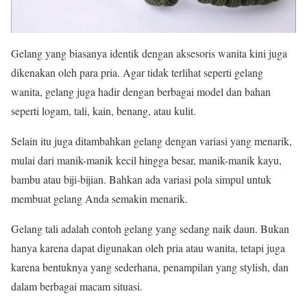
Gelang yang biasanya identik dengan aksesoris wanita kini juga
dikenakan oleh para pria. Agar tidak terlihat seperti gelang
wanita, gelang juga hadir dengan berbagai model dan bahan
seperti logam, tali, kain, benang, atau kulit.
Selain itu juga ditambahkan gelang dengan variasi yang menarik,
mulai dari manik-manik kecil hingga besar, manik-manik kayu,
bambu atau biji-bijian. Bahkan ada variasi pola simpul untuk
membuat gelang Anda semakin menarik.
Gelang tali adalah contoh gelang yang sedang naik daun. Bukan
hanya karena dapat digunakan oleh pria atau wanita, tetapi juga
karena bentuknya yang sederhana, penampilan yang stylish, dan
dalam berbagai macam situasi.