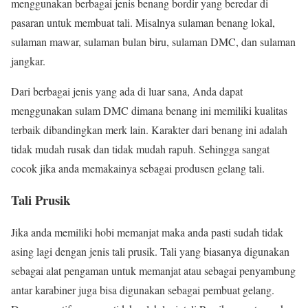
menggunakan berbagai jenis benang bordir yang beredar di
pasaran untuk membuat tali. Misalnya sulaman benang lokal,
sulaman mawar, sulaman bulan biru, sulaman DMC, dan sulaman
jangkar.
Dari berbagai jenis yang ada di luar sana, Anda dapat
menggunakan sulam DMC dimana benang ini memiliki kualitas
terbaik dibandingkan merk lain. Karakter dari benang ini adalah
tidak mudah rusak dan tidak mudah rapuh. Sehingga sangat
cocok jika anda memakainya sebagai produsen gelang tali.
Tali Prusik
Jika anda memiliki hobi memanjat maka anda pasti sudah tidak
asing lagi dengan jenis tali prusik. Tali yang biasanya digunakan
sebagai alat pengaman untuk memanjat atau sebagai penyambung
antar karabiner juga bisa digunakan sebagai pembuat gelang.