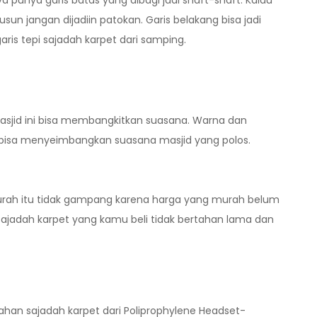
punya garis batas yang dibagi jadi shaft-shaft. Kalau
sun jangan dijadiin patokan. Garis belakang bisa jadi
ris tepi sajadah karpet dari samping.
asjid ini bisa membangkitkan suasana. Warna dan
 bisa menyeimbangkan suasana masjid yang polos.
rah itu tidak gampang karena harga yang murah belum
 sajadah karpet yang kamu beli tidak bertahan lama dan
ahan sajadah karpet dari Poliprophylene Headset-