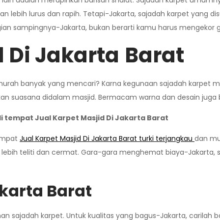
lain adalah merapihkan barisan shalat. Sajadah karpet umumnya 
n lebih lurus dan rapih. Tetapi-Jakarta, sajadah karpet yang disu
agian sampingnya-Jakarta, bukan berarti kamu harus mengekor ga
 Di Jakarta
Barat
n murah banyak yang mencari? Karna kegunaan sajadah karpet m
pkan suasana didalam masjid. Bermacam warna dan desain juga
 tempat Jual Karpet Masjid Di Jakarta Barat
tempat
Jual Karpet Masjid Di Jakarta Barat turki terjangkau
dan mu
s lebih teliti dan cermat. Gara-gara menghemat biaya-Jakarta,
akarta
Barat
 sajadah karpet. Untuk kualitas yang bagus-Jakarta, carilah b