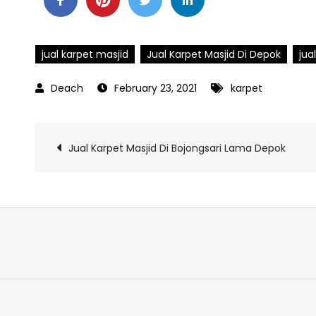
jual karpet masjid
Jual Karpet Masjid Di Depok
jua
February 23, 2021
karpet
Post
Jual Karpet Masjid Di Bojongsari Lama Depok
navigation