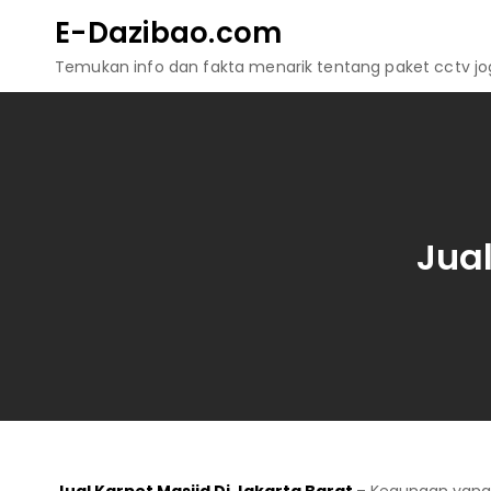
Skip
E-Dazibao.com
to
Temukan info dan fakta menarik tentang paket cctv jogj
content
Jual